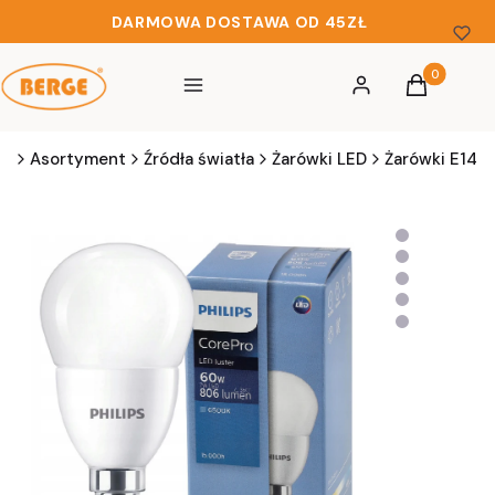
DARMOWA DOSTAWA OD 45ZŁ
Produkty w 
Menu
Zaloguj się
Koszyk
pl
Asortyment
Źródła światła
Żarówki LED
Żarówki E14