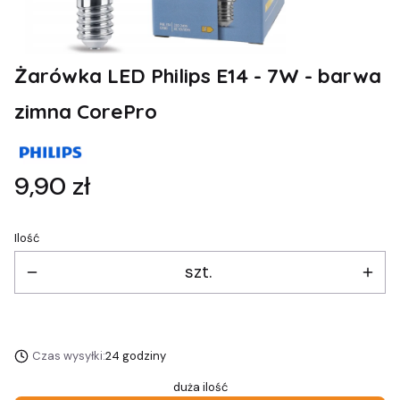
Żarówka LED Philips E14 - 7W - barwa
zimna CorePro
Cena
9,90 zł
Ilość
szt.
Czas wysyłki:
24 godziny
duża ilość