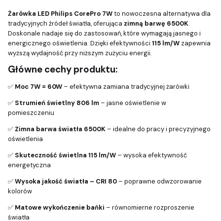
Żarówka LED Philips CorePro 7W
to nowoczesna alternatywa dla
tradycyjnych źródeł światła, oferująca
zimną barwę 6500K
.
Doskonale nadaje się do zastosowań, które wymagają jasnego i
energicznego oświetlenia. Dzięki efektywności
115 lm/W
zapewnia
wyższą wydajność przy niższym zużyciu energii.
Główne cechy produktu:
✅
Moc 7W = 60W
– efektywna zamiana tradycyjnej żarówki
✅
Strumień świetlny 806 lm
– jasne oświetlenie w
pomieszczeniu
✅
Zimna barwa światła 6500K
– idealne do pracy i precyzyjnego
oświetlenia
✅
Skuteczność świetlna 115 lm/W
– wysoka efektywność
energetyczna
✅
Wysoka jakość światła – CRI 80
– poprawne odwzorowanie
kolorów
✅
Matowe wykończenie bańki
– równomierne rozproszenie
światła