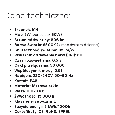
Dane techniczne:
Trzonek
:
E14
Moc
:
7W
(zamiennik
60W
)
Strumień świetlny
:
806 lm
Barwa światła
:
6500K
(zimne światło dzienne)
Skuteczność świetlna
:
115 lm/W
Wskaźnik oddawania barw (CRI)
:
80
Czas rozświetlania
:
0,5 s
Cykl przełączania
:
50 000
Współczynnik mocy
:
0.51
Napięcie
:
220-240V, 50-60 Hz
Kształt
:
P48
Materiał
:
Matowe szkło
Waga
:
0,023 kg
Żywotność
:
15 000 h
Klasa energetyczna
:
E
Zużycie energii
:
7 kWh/1000h
Certyfikaty
:
CE, RoHS, EPREL