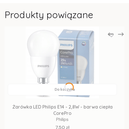
Produkty powiązane
Do koszyka
Żarówka LED Philips E14 - 2,8W - barwa ciepła
CorePro
Philips
Cena
7,50 zł