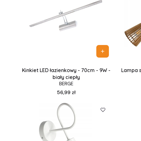
Kinkiet LED łazienkowy - 70cm - 9W -
Lampa s
biały ciepły
BERGE
Cena
56,99 zł