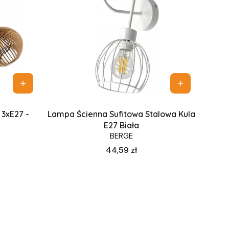
3xE27 -
Lampa Ścienna Sufitowa Stalowa Kula
E27 Biała
BERGE
Cena
44,59 zł