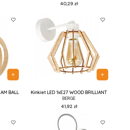
Cena
40,29 zł
EAM BALL
Kinkiet LED 1xE27 WOOD BRILLIANT
BERGE
Cena
41,92 zł