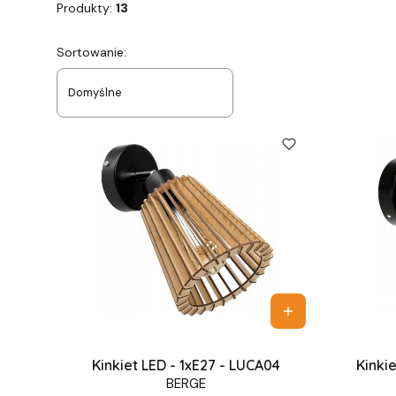
Produkty:
13
Lista produktów
Sortowanie:
Domyślne
Kinkiet LED - 1xE27 - LUCA04
Kinki
BERGE