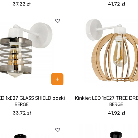
Cena
Cena
37,22 zł
41,72 zł
ED 1xE27 GLASS SHIELD paski
Kinkiet LED 1xE27 TREE DR
BERGE
BERGE
Cena
Cena
33,72 zł
41,92 zł