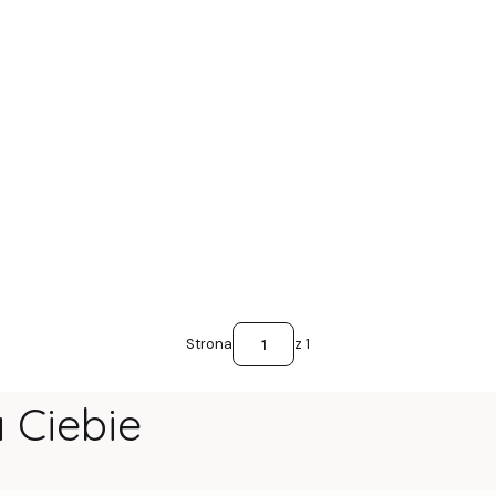
Strona
z 1
Ciebie