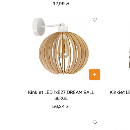
Cena
37,99 zł
Kinkiet LED 1xE27 DREAM BALL
Kinkiet L
BERGE
Cena
56,24 zł