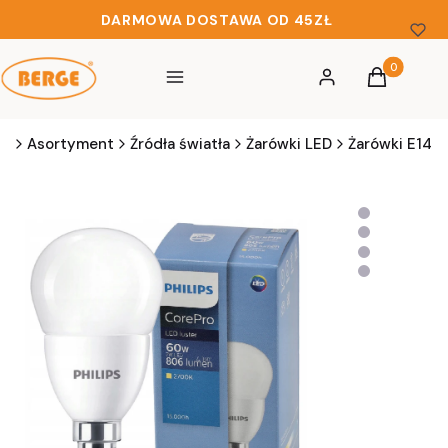
DARMOWA DOSTAWA OD 45ZŁ
Produkty w 
Menu
Zaloguj się
Koszyk
pl
Asortyment
Źródła światła
Żarówki LED
Żarówki E14