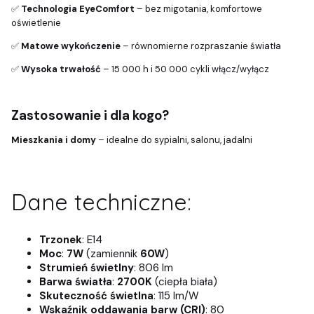
✅
Technologia EyeComfort
– bez migotania, komfortowe
oświetlenie
✅
Matowe wykończenie
– równomierne rozpraszanie światła
✅
Wysoka trwałość
– 15 000 h i 50 000 cykli włącz/wyłącz
Zastosowanie i dla kogo?
Mieszkania i domy
– idealne do sypialni, salonu, jadalni
Dane techniczne:
Trzonek
: E14
Moc
:
7W
(zamiennik
60W
)
Strumień świetlny
: 806 lm
Barwa światła
:
2700K
(ciepła biała)
Skuteczność świetlna
: 115 lm/W
Wskaźnik oddawania barw (CRI)
: 80