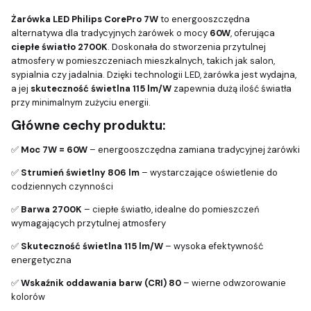
Żarówka LED Philips CorePro 7W
to energooszczędna
alternatywa dla tradycyjnych żarówek o mocy
60W
, oferująca
ciepłe światło 2700K
. Doskonała do stworzenia przytulnej
atmosfery w pomieszczeniach mieszkalnych, takich jak salon,
sypialnia czy jadalnia. Dzięki technologii LED, żarówka jest wydajna,
a jej
skuteczność świetlna 115 lm/W
zapewnia dużą ilość światła
przy minimalnym zużyciu energii.
Główne cechy produktu:
✅
Moc 7W = 60W
– energooszczędna zamiana tradycyjnej żarówki
✅
Strumień świetlny 806 lm
– wystarczające oświetlenie do
codziennych czynności
✅
Barwa 2700K
– ciepłe światło, idealne do pomieszczeń
wymagających przytulnej atmosfery
✅
Skuteczność świetlna 115 lm/W
– wysoka efektywność
energetyczna
✅
Wskaźnik oddawania barw (CRI) 80
– wierne odwzorowanie
kolorów