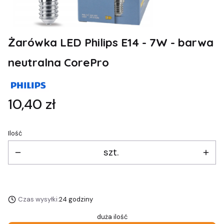
Żarówka LED Philips E14 - 7W - barwa
neutralna CorePro
Cena
10,40 zł
Ilość
szt.
Czas wysyłki:
24 godziny
duża ilość