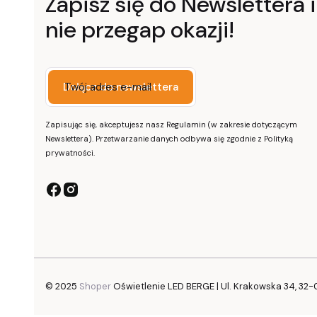
Zapisz się do Newslettera i
nie przegap okazji!
Twój adres e-mail
Dołącz do newslettera
Zapisując się, akceptujesz nasz Regulamin (w zakresie dotyczącym
Newslettera). Przetwarzanie danych odbywa się zgodnie z Polityką
prywatności.
© 2025
Shoper
Oświetlenie LED BERGE | Ul. Krakowska 34, 32-