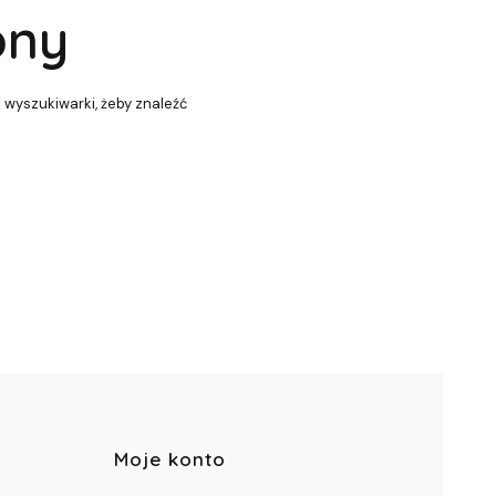
pny
z wyszukiwarki, żeby znaleźć
pce
Moje konto