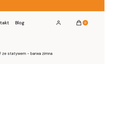
Produkty w koszyku: 0
takt
Blog
Zaloguj się
Koszyk
 ze statywem - barwa zimna