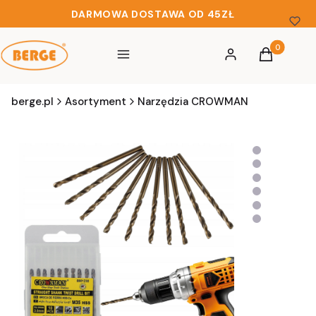
DARMOWA DOSTAWA OD 45ZŁ
Produkty w 
Menu
Zaloguj się
Koszyk
berge.pl
Asortyment
Narzędzia CROWMAN