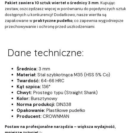
Pakiet zawiera 10 sztuk wierteł o średnicy 3 mm
. Kupując
zestaw, oszczędzasz więcej w porównaniu do pojedynczych sztuk
dostępnych u konkurencji! Dodatkowo, nasze wiertła są
zapakowane w
praktyczne pudełko
, co zapewnia wygodniejsze
przechowywanie i ochronę przed uszkodzeniami.
Dane techniczne:
Średnica:
3 mm
Materiał:
Stal szybkotnąca M35 (HSS 5% Co)
Twardość:
64-66 HRC
Kąt szpica:
136°
Chwyt:
Prostego typu (Straight Shank)
Kolor:
Bursztynowy
Norma produkcji:
DIN338
Opakowanie:
Plastikowe pudełko
Producent:
CROWNMAN
Postaw na profesjonalne narzędzia – większa wydajność,
mniejsze zużycie!
✨