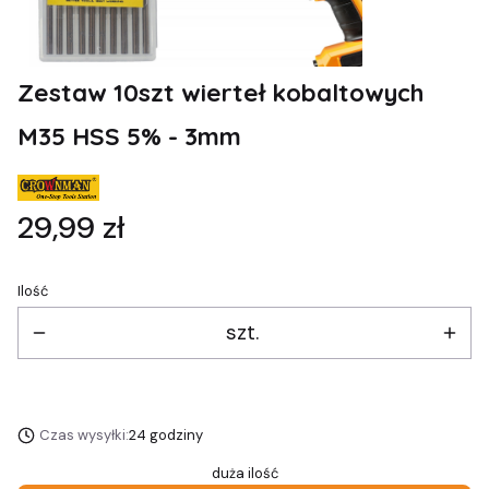
Zestaw 10szt wierteł kobaltowych
M35 HSS 5% - 3mm
Cena
29,99 zł
Ilość
szt.
Czas wysyłki:
24 godziny
duża ilość