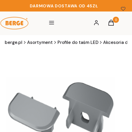
DARMOWA DOSTAWA OD 45ZŁ
Produkty w 
Menu
Zaloguj się
Koszyk
berge.pl
Asortyment
Profile do taśm LED
Akcesoria do 