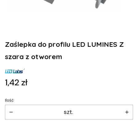
Zaślepka do profilu LED LUMINES Z
szara z otworem
Cena
1,42 zł
Ilość
szt.