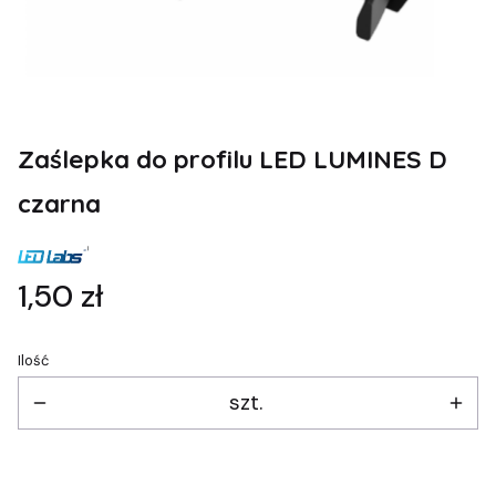
Zaślepka do profilu LED LUMINES D
czarna
Cena
1,50 zł
Ilość
szt.