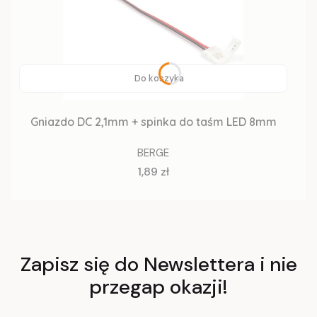
Do koszyka
Gniazdo DC 2,1mm + spinka do taśm LED 8mm
BERGE
Cena
1,89 zł
Zapisz się do Newslettera i nie
przegap okazji!