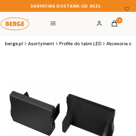
DARMOWA DOSTAWA OD 45ZŁ
Produkty w 
Menu
Zaloguj się
Koszyk
berge.pl
Asortyment
Profile do taśm LED
Akcesoria do 