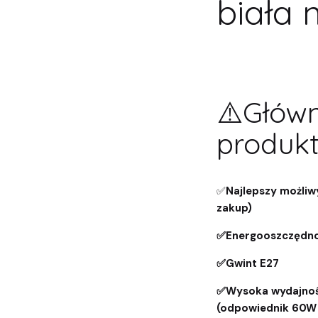
biała 
⚠️Głów
produkt
✅
Najlepszy możliw
zakup)
✅Energooszczędno
✅Gwint E27
✅Wysoka wydajność
(odpowiednik 60W 