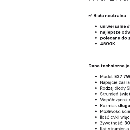
✅ Biała neutralna
uniwersalne 
najlepsze od
polecane do 
4500K
Dane techniczne je
Model:
E27 7W
Napięcie zasila
Rodzaj diody 
Strumień świet
Współczynnik 
Rozmiar:
dług
Możliwość ście
Ilość cykli wł
Żywotność:
30
Kąt strumienia