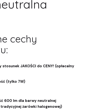
neutralna
ne cechy
u:
y stosunek JAKOŚCI do CENY! (opłacalny
ść (tylko 7W)
 600 lm dla barwy neutralnej
tradycyjnej żarówki halogenowej)