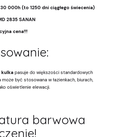
0 000h (to 1250 dni ciągłego świecenia)
SMD 2835 SANAN
yjna cena!!!
sowanie:
W
kulka
pasuje do większości standardowych
a może być stosowana w łazienkach, biurach,
ako oświetlenie elewacji.
atura barwowa
zenie!