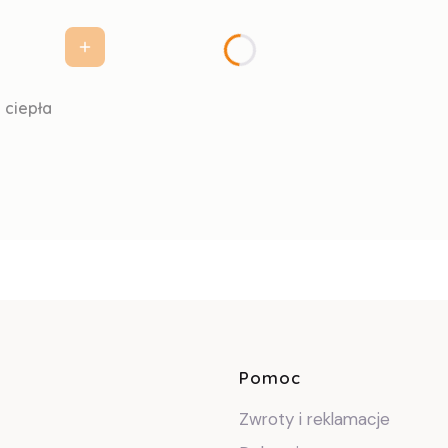
 ciepła
Linki w sto
Pomoc
Zwroty i reklamacje