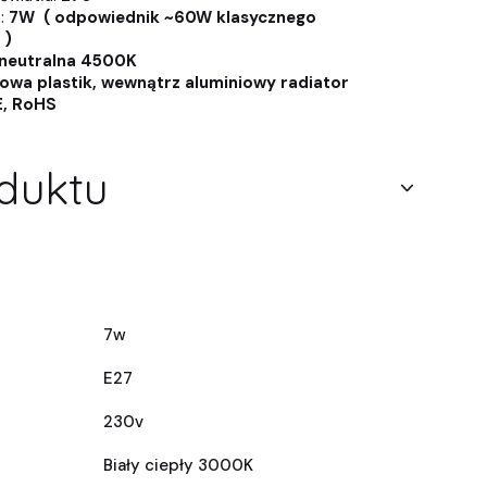
:
7W ( odpowiednik ~60W klasycznego
 )
neutralna 4500K
wa plastik, wewnątrz aluminiowy radiator
E, RoHS
duktu
7w
E27
230v
Biały ciepły 3000K