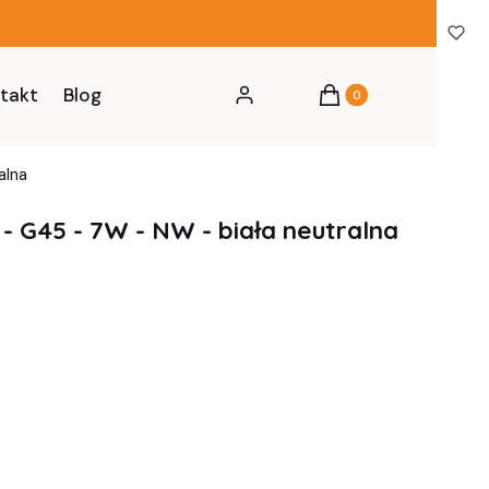
Produkty w koszyku: 0
takt
Blog
Zaloguj się
Koszyk
alna
 G45 - 7W - NW - biała neutralna