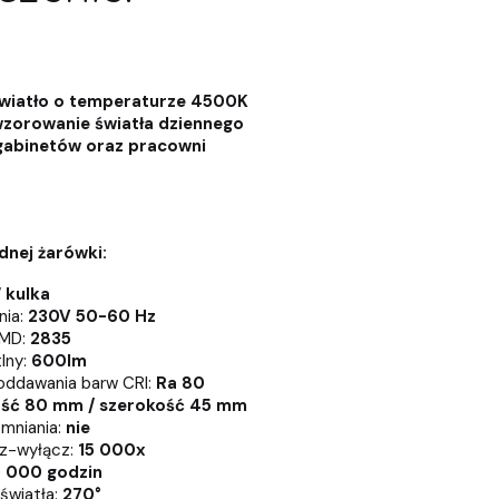
światło o temperaturze 4500K
wzorowanie światła dziennego
gabinetów oraz pracowni
dnej żarówki:
 kulka
nia:
230V 50-60 Hz
SMD:
2835
lny:
600lm
oddawania barw CRI:
Ra 80
ość 80 mm / szerokość 45 mm
mniania:
nie
ącz-wyłącz:
15 000x
 000 godzin
 światła:
270°