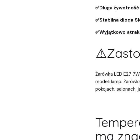
✅Długa żywotność 3
✅Stabilna dioda 
✅Wyjątkowo atrakc
⚠️Zasto
Żarówka LED E27 7
modeli lamp. Żarówk
pokojach, salonach, j
Temper
ma znac