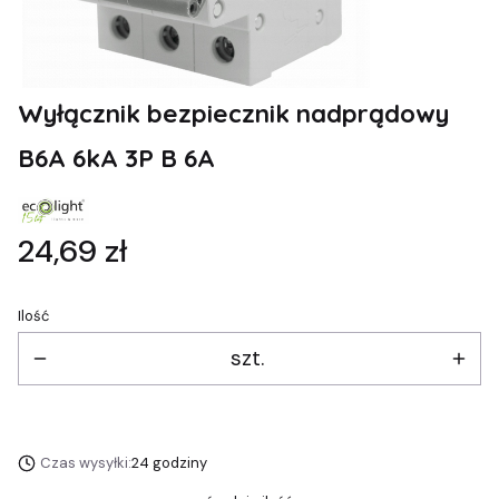
Wyłącznik bezpiecznik nadprądowy
B6A 6kA 3P B 6A
Cena
24,69 zł
Ilość
szt.
Czas wysyłki:
24 godziny