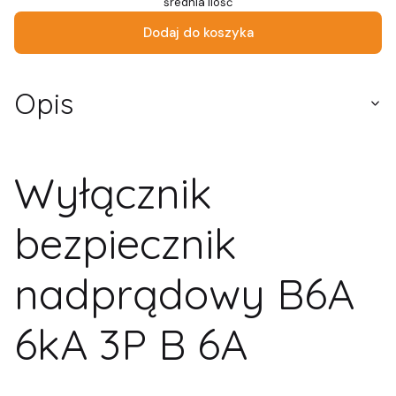
średnia ilość
Dodaj do koszyka
Opis
Wyłącznik
bezpiecznik
nadprądowy B6A
6kA 3P B 6A