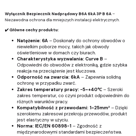
Wyłącznik Bezpiecznik Nadprądowy B6A 6kA 3P B 6A
–
Niezawodna ochrona dla mniejszych instalacji elektrycznych.
✔️ Główne cechy produktu:
Natężenie:
6A
– Doskonały do ochrony obwodów o
niewielkim poborze mocy, takich jak obwody
oświetleniowe w domach czy biurach.
Charakterystyka wyzwalania:
Curve B
–
Odpowiedni do obwodów z elektroniką, gdzie szybka
reakcja na przeciążenie jest kluczowa.
Odporność na zwarcia:
6kA
– Zapewnia solidną
ochronę w przypadku zwarć.
Zakres temperatury pracy:
-5~+40℃
– Szeroki
zakres temperatur, co czyni produkt odpowiednim do
różnych warunków pracy.
Kompatybilność z przewodami:
1~25mm²
– Dzięki
szerokiemu zakresowi przekroju przewodów, produkt
jest elastyczny w użyciu.
Norma:
IEC/EN 60898-1
– Zgodność z
międzynarodowymi standardami bezpieczeństwa.