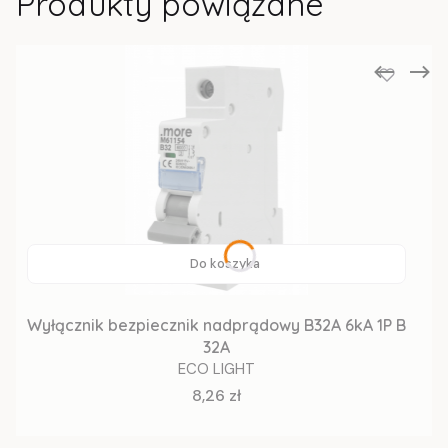
Produkty powiązane
Do koszyka
Wyłącznik bezpiecznik nadprądowy B32A 6kA 1P B
32A
ECO LIGHT
Cena
8,26 zł