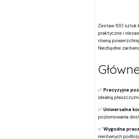
Zestaw 100 sztuk 
praktyczne i nieza
równą powierzchnię
Niezbędne zarówno 
Główne
✅
Precyzyjne po
idealną płaszczyznę
✅
Uniwersalna k
poziomowania dost
✅
Wygodna prac
nierównych podłoż