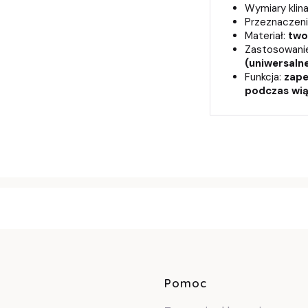
Wymiary klin
Przeznaczeni
Materiał:
two
Zastosowani
(uniwersaln
Funkcja:
zape
podczas wią
Linki w sto
Pomoc