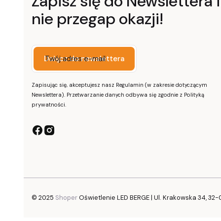
Zapisz się do Newslettera i
nie przegap okazji!
Twój adres e-mail
Dołącz do newslettera
Zapisując się, akceptujesz nasz Regulamin (w zakresie dotyczącym
Newslettera). Przetwarzanie danych odbywa się zgodnie z Polityką
prywatności.
© 2025
Shoper
Oświetlenie LED BERGE | Ul. Krakowska 34, 32-