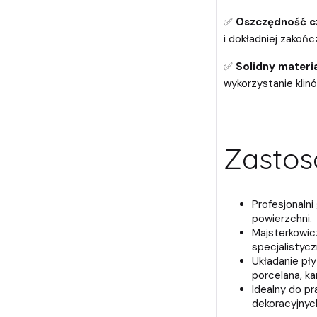
✅
Oszczędność cz
i dokładniej zakońc
✅
Solidny materi
wykorzystanie klinó
Zastos
Profesjonalni
powierzchni.
Majsterkowic
specjalistyc
Układanie pł
porcelana, ka
Idealny do p
dekoracyjnyc