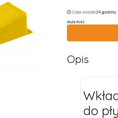
Czas wysyłki:
24 godziny
duża ilość
Opis
Wkład
do pły