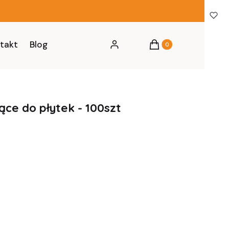
Produkty w koszyku: 0
takt
Blog
Zaloguj się
Koszyk
ce do płytek - 100szt