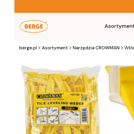
Asortymen
berge.pl
Asortyment
Narzędzia CROWMAN
Wkła