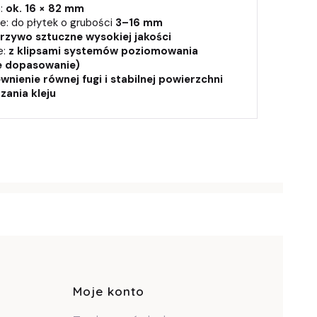
a:
ok. 16 × 82 mm
e: do płytek o grubości
3–16 mm
rzywo sztuczne wysokiej jakości
e:
z klipsami systemów poziomowania
e dopasowanie)
wnienie równej fugi i stabilnej powierzchni
zania kleju
pce
Moje konto