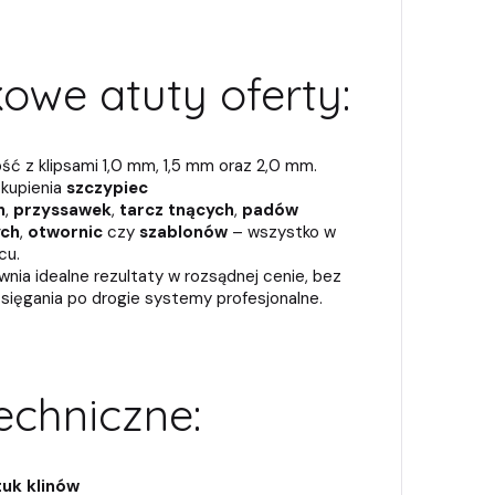
owe atuty oferty:
ść z klipsami 1,0 mm, 1,5 mm oraz 2,0 mm.
kupienia
szczypiec
h
,
przyssawek
,
tarcz tnących
,
padów
ch
,
otwornic
czy
szablonów
– wszystko w
cu.
nia idealne rezultaty w rozsądnej cenie, bez
 sięgania po drogie systemy profesjonalne.
echniczne:
tuk klinów