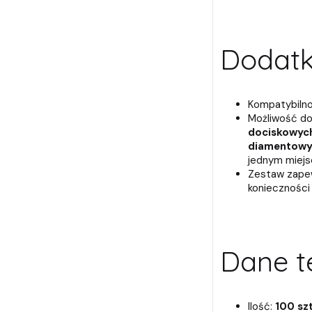
Dodatk
Kompatybilno
Możliwość do
dociskowyc
diamentowy
jednym miejs
Zestaw zapew
konieczności
Dane t
Ilość:
100 sz