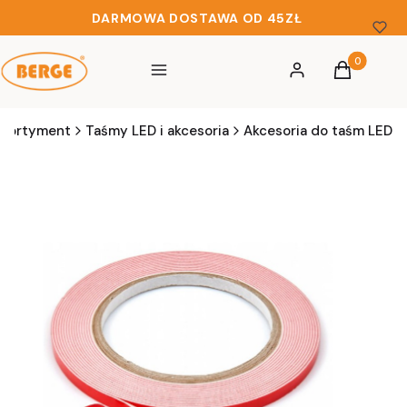
DARMOWA DOSTAWA OD 45ZŁ
Produkty w 
Menu
Zaloguj się
Koszyk
sortyment
Taśmy LED i akcesoria
Akcesoria do taśm LED