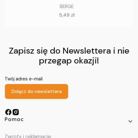
BERGE
Cena
5,49 zł
Zapisz się do Newslettera i nie
przegap okazji!
Twój adres e-mail
Dołącz do newslettera
Linki w stopce
Pomoc
Zwroty i reklamacje