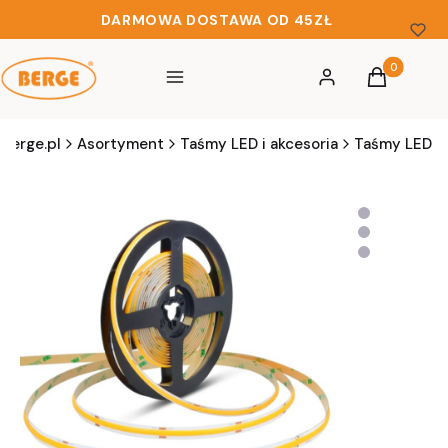
DARMOWA DOSTAWA OD 45ZŁ
Produkty w 
Menu
Zaloguj się
Koszyk
berge.pl
Asortyment
Taśmy LED i akcesoria
Taśmy LED