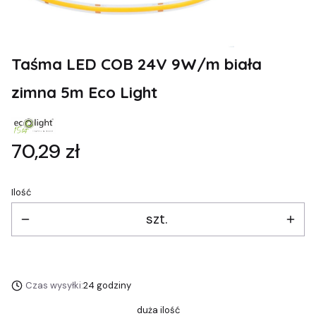
Taśma LED COB 24V 9W/m biała
zimna 5m Eco Light
Cena
70,29 zł
Ilość
szt.
Czas wysyłki:
24 godziny
duża ilość