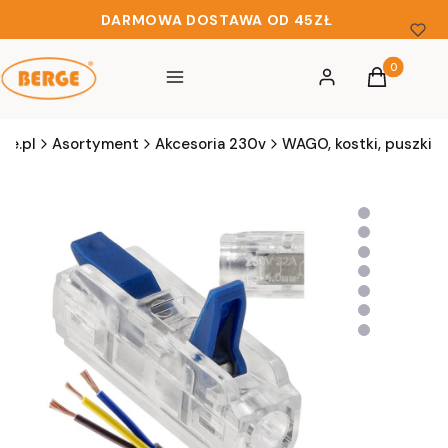
DARMOWA DOSTAWA OD 45ZŁ
Produkty w 
Menu
Zaloguj się
Koszyk
ge.pl
Asortyment
Akcesoria 230v
WAGO, kostki, puszki