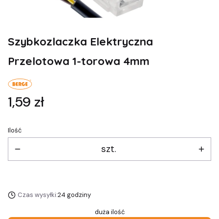
Szybkozlaczka Elektryczna
Przelotowa 1-torowa 4mm
Cena
1,59 zł
Ilość
szt.
Czas wysyłki:
24 godziny
duża ilość