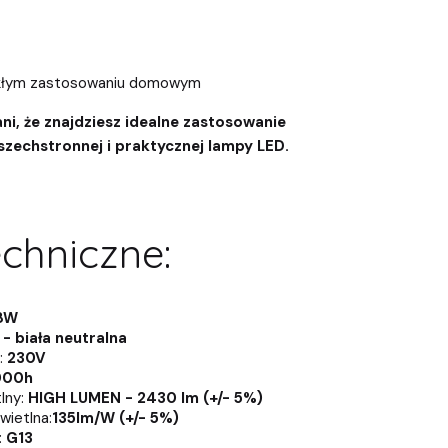
ykłym zastosowaniu domowym
i, że znajdziesz idealne zastosowanie
szechstronnej i praktycznej lampy LED.
chniczne:
8W
- biała neutralna
:
230V
000h
lny:
HIGH LUMEN - 2430 lm (+/- 5%)
wietlna:
135lm/W (+/- 5%)
:
G13