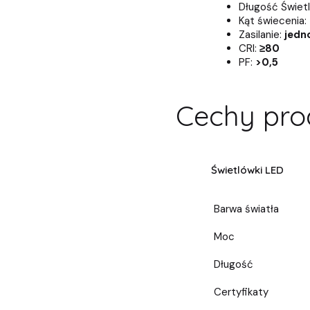
Długość Świetl
Kąt świecenia:
Zasilanie:
jedn
CRI:
≥80
PF:
>0,5
Cechy pro
Świetlówki LED
Barwa światła
Moc
Długość
Certyfikaty