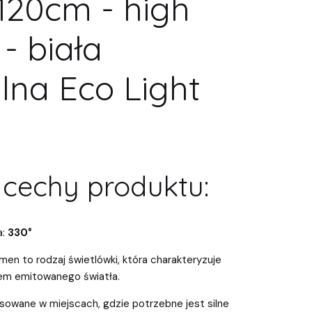
120cm - high
- biała
lna Eco Light
cechy produktu:
a:
330°
men to rodzaj świetlówki, która charakteryzuje
em emitowanego światła.
sowane w miejscach, gdzie potrzebne jest silne