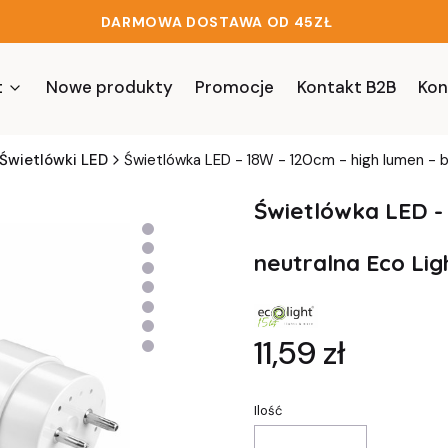
DARMOWA DOSTAWA OD 45ZŁ
t
Nowe produkty
Promocje
Kontakt B2B
Kon
Świetlówki LED
Świetlówka LED - 18W - 120cm - high lumen - bi
Świetlówka LED - 
neutralna Eco Lig
Cena
11,59 zł
Ilość