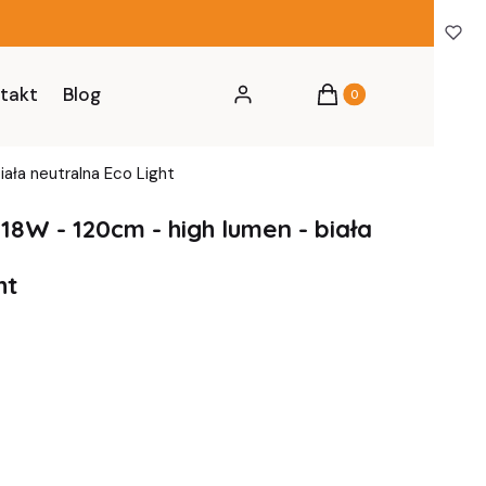
Produkty w koszyku: 0
takt
Blog
Zaloguj się
Koszyk
ała neutralna Eco Light
18W - 120cm - high lumen - biała
ht