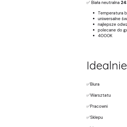
✅ Biała neutralna
24
Temperatura b
uniwersalne ś
najlepsze odw
polecane do g
4000K
Idealnie
✅Biura
✅Warsztatu
✅Pracowni
✅Sklepu