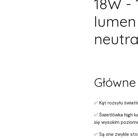
18W - 
lumen 
neutra
Główne 
✅ Kąt rozsyłu światł
✅ Świetlówka high lu
się wysokim poziom
✅ Są one zwykle sto