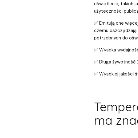
oświetlenie, takich 
użyteczności publicz
✅ Emitują one więcej
czemu oszczędzają o
potrzebnych do oświ
✅ Wysoka wydajność
✅ Długa żywotność 2
✅ Wysokiej jakości 
Temper
ma znac