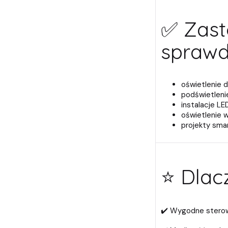
✅ Zast
sprawdz
oświetlenie d
podświetleni
instalacje L
oświetlenie 
projekty sma
⭐ Dlac
✔️ Wygodne sterow