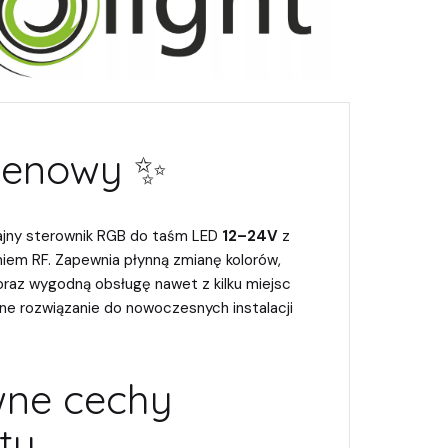
Cenowy ✨
jny sterownik RGB do taśm LED
12–24V
z
iem RF. Zapewnia płynną zmianę kolorów,
 oraz wygodną obsługę nawet z kilku miejsc
lne rozwiązanie do nowoczesnych instalacji
wne cechy
tu