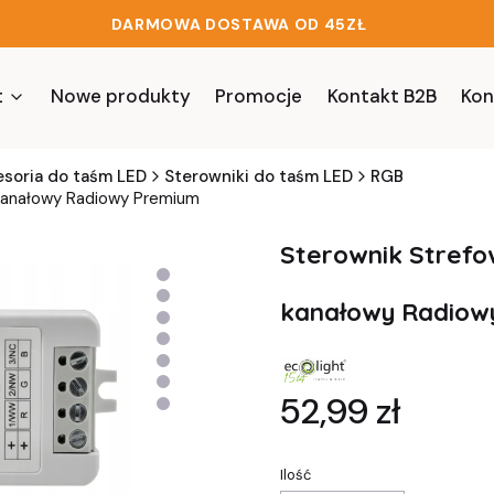
DARMOWA DOSTAWA OD 45ZŁ
t
Nowe produkty
Promocje
Kontakt B2B
Kon
esoria do taśm LED
Sterowniki do taśm LED
RGB
kanałowy Radiowy Premium
Sterownik Strefo
kanałowy Radiow
Cena
52,99 zł
Ilość