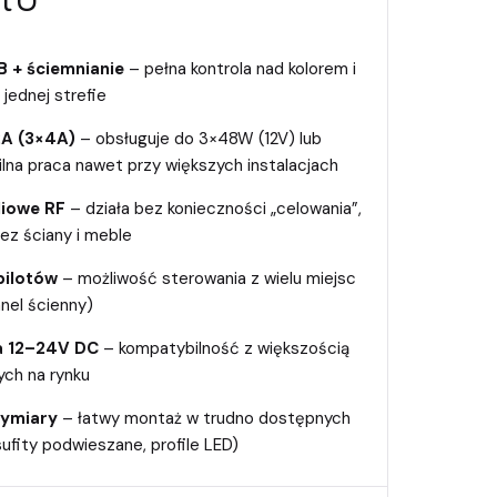
 + ściemnianie
– pełna kontrola nad kolorem i
 jednej strefie
A (3×4A)
– obsługuje do 3×48W (12V) lub
lna praca nawet przy większych instalacjach
diowe RF
– działa bez konieczności „celowania”,
zez ściany i meble
pilotów
– możliwość sterowania z wielu miejsc
anel ścienny)
a 12–24V DC
– kompatybilność z większością
ch na rynku
ymiary
– łatwy montaż w trudno dostępnych
sufity podwieszane, profile LED)