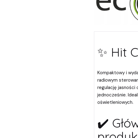
✨ Hit 
Kompaktowy i wyda
radiowym sterowan
regulację jasności
jednocześnie. Idea
oświetleniowych.
✔️ Głó
produk