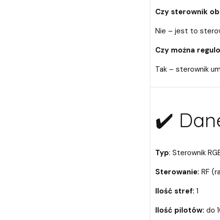
Czy sterownik obs
Nie – jest to stero
Czy można regulo
Tak – sterownik umo
✔️ Dan
Typ
: Sterownik RG
Sterowanie:
RF (r
Ilość stref:
1
Ilość pilotów:
do 