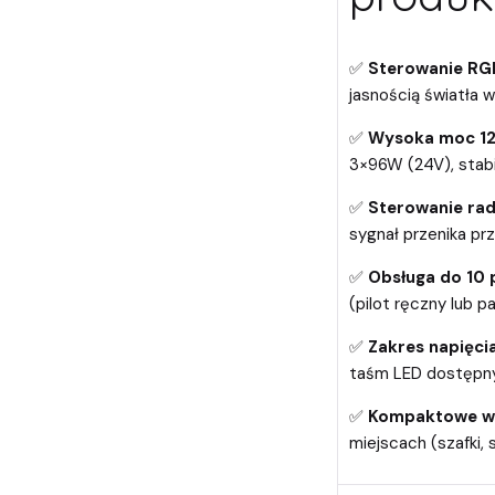
✅
Sterowanie RGB
jasnością światła w
✅
Wysoka moc 12
3×96W (24V), stabi
✅
Sterowanie ra
sygnał przenika pr
✅
Obsługa do 10 
(pilot ręczny lub p
✅
Zakres napięci
taśm LED dostępny
✅
Kompaktowe w
miejscach (szafki, 