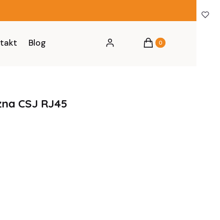
Produkty w koszyku: 0
takt
Blog
Zaloguj się
Koszyk
zna CSJ RJ45