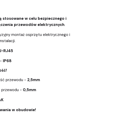
ą stosowane w celu bezpiecznego i
czenia przewodów elektrycznych
.
yzyjny montaż osprzętu elektrycznego i
stalacji.
SJ-RJ45
 -
IP68
ość!
ość przewodu -
2,5mm
ć przewodu -
0,5mm
AK
wania w obudowie!