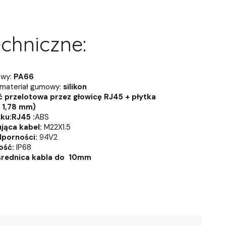
chniczne:
owy:
PA66
materiał gumowy:
silikon
 przelotowa przez głowicę RJ45 + płytka
 1,78 mm)
sku:RJ45 :
ABS
jąca kabel:
M22X1.5
dporności:
94V2
ść:
IP68
średnica kabla do 10mm