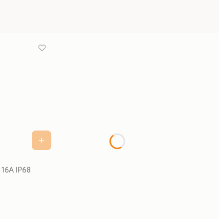
Złącze hermetyczne puszka CSJ 3x1,5 8mm 16A IP68