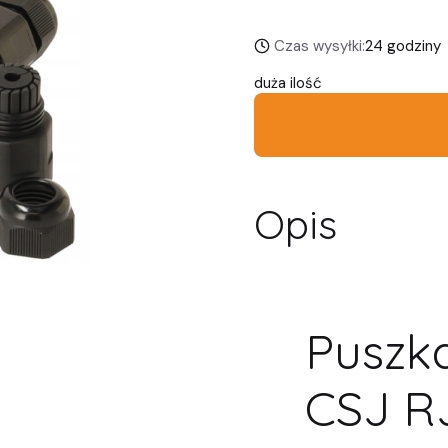
Czas wysyłki:
24 godziny
duża ilość
Opis
Puszk
CSJ R