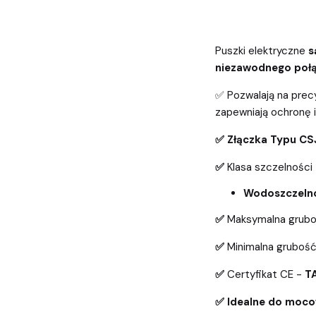
Puszki elektryczne
s
niezawodnego połą
✅ Pozwalają na prec
zapewniają ochronę in
✅ Złączka Typu C
✅
Klasa szczelności
Wodoszczeln
✅
Maksymalna grub
✅
Minimalna gruboś
✅
Certyfikat CE -
T
✅ Idealne do moco