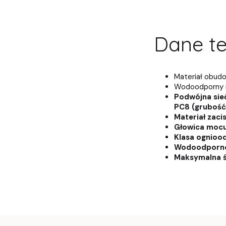
Dane te
Materiał obud
Wodoodporny 
Podwójna sieć
PC8 (grubość
Materiał zaci
Głowica mocu
Klasa ognioo
Wodoodporno
Maksymalna 