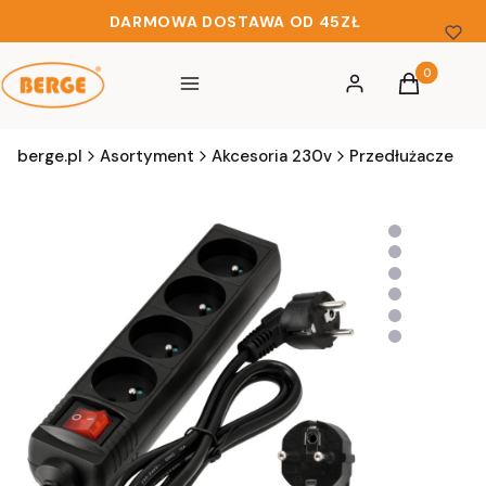
DARMOWA DOSTAWA OD 45ZŁ
Produkty w 
Menu
Zaloguj się
Koszyk
berge.pl
Asortyment
Akcesoria 230v
Przedłużacze