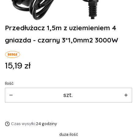
Przedłużacz 1,5m z uziemieniem 4
gniazda - czarny 3*1,0mm2 3000W
Cena
15,19 zł
Ilość
szt.
Czas wysyłki:
24 godziny
duża ilość