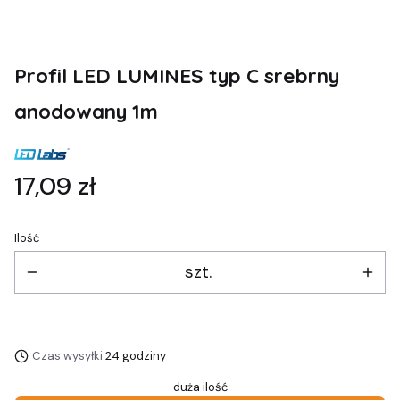
Profil LED LUMINES typ C srebrny
anodowany 1m
Cena
17,09 zł
Ilość
szt.
Czas wysyłki:
24 godziny
duża ilość