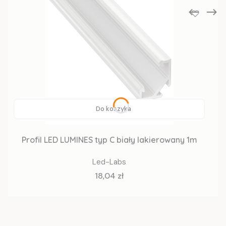
Do koszyka
Profil LED LUMINES typ C biały lakierowany 1m
Led-Labs
Cena
18,04 zł