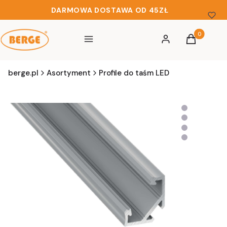
DARMOWA DOSTAWA OD 45ZŁ
Produkty w 
Menu
Zaloguj się
Koszyk
berge.pl
Asortyment
Profile do taśm LED