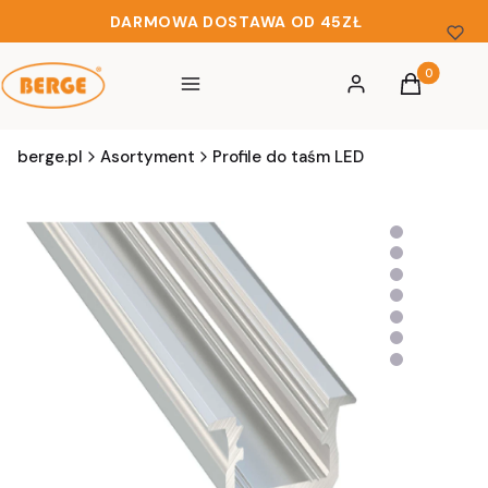
DARMOWA DOSTAWA OD 45ZŁ
Produkty w 
Menu
Zaloguj się
Koszyk
berge.pl
Asortyment
Profile do taśm LED