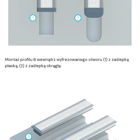
Montaż profilu B wewnątrz wyfrezowanego otworu (1) z zaślepką
płaską, (2) z zaślepką okrągłą