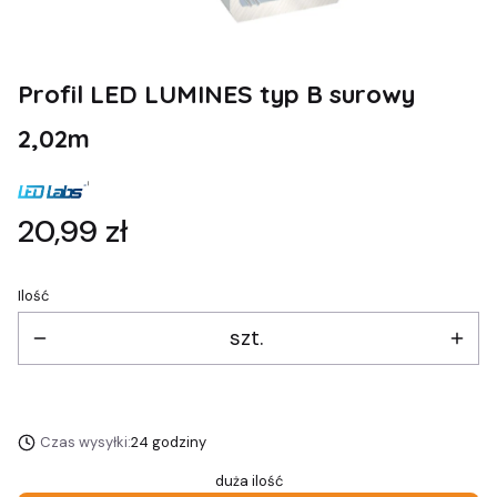
Profil LED LUMINES typ B surowy
2,02m
Cena
20,99 zł
Ilość
szt.
Czas wysyłki:
24 godziny
duża ilość