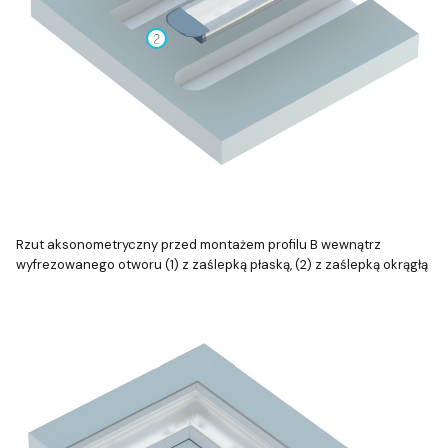
Rzut aksonometryczny przed montażem profilu B wewnątrz
wyfrezowanego otworu (1) z zaślepką płaską, (2) z zaślepką okrągłą