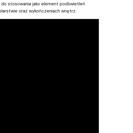
ę do stosowania jako element podświetleń
larstwie oraz wykończeniach wnętrz.