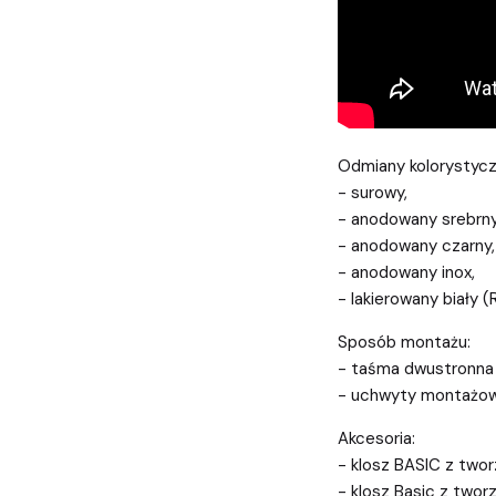
Odmiany kolorystycz
- surowy,
- anodowany srebrny
- anodowany czarny,
- anodowany inox,
- lakierowany biały 
Sposób montażu:
- taśma dwustronna
- uchwyty montażo
Akcesoria:
- klosz BASIC z two
- klosz Basic z two