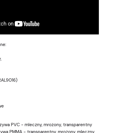
ne:
,
(RAL9016)
we
rzywa PVC - mleczny, mrożony, transparentny
rzywa PMMA - transparentny, mrożony, mleczny,