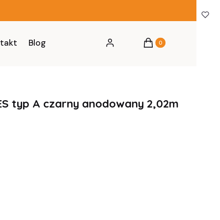
Produkty w koszyku: 0
takt
Blog
Zaloguj się
Koszyk
ES typ A czarny anodowany 2,02m