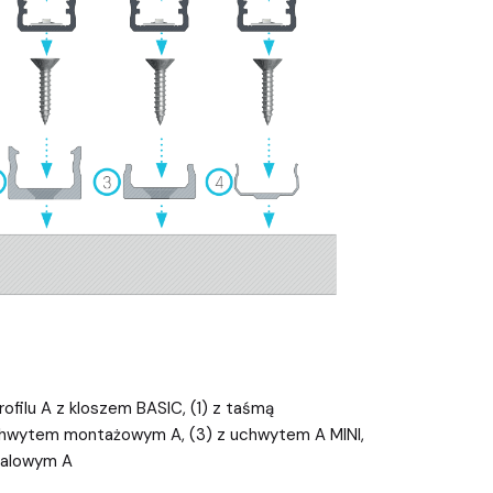
rofilu A z kloszem BASIC, (1) z taśmą
chwytem montażowym A, (3) z uchwytem A MINI,
talowym A