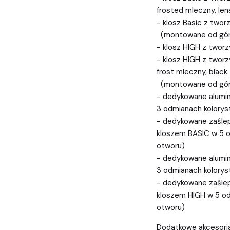
frosted mleczny, lens
- klosz Basic z two
(montowane od góry
- klosz HIGH z twor
- klosz HIGH z twor
frost mleczny, black
(montowane od góry
- dedykowane alumini
3 odmianach kolorys
- dedykowane zaślep
kloszem BASIC w 5 o
otworu)
- dedykowane alumini
3 odmianach kolorys
- dedykowane zaślep
kloszem HIGH w 5 od
otworu)
Dodatkowe akcesoria