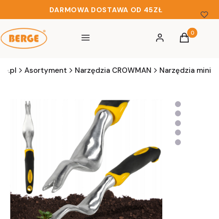
DARMOWA DOSTAWA OD 45ZŁ
Produkty w 
Menu
Zaloguj się
Koszyk
ge.pl
Asortyment
Narzędzia CROWMAN
Narzędzia mini