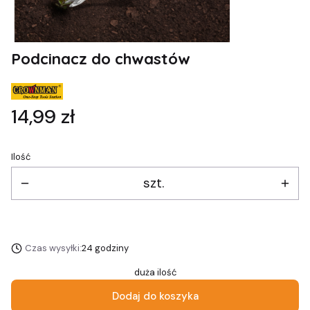
Podcinacz do chwastów
Cena
14,99 zł
Ilość
szt.
Czas wysyłki:
24 godziny
duża ilość
Dodaj do koszyka