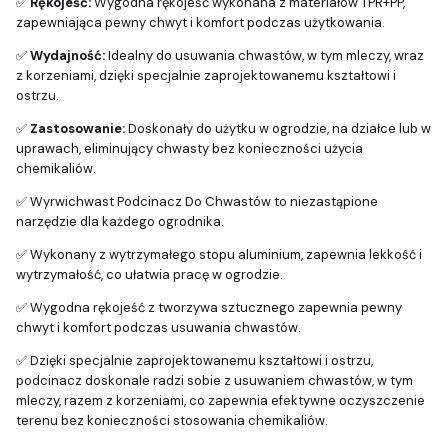
✅
Rękojeść:
Wygodna rękojeść wykonana z materiałów TPR+PP,
zapewniająca pewny chwyt i komfort podczas użytkowania.
✅
Wydajność:
Idealny do usuwania chwastów, w tym mleczy, wraz
z korzeniami, dzięki specjalnie zaprojektowanemu kształtowi i
ostrzu.
✅
Zastosowanie:
Doskonały do użytku w ogrodzie, na działce lub w
uprawach, eliminujący chwasty bez konieczności użycia
chemikaliów.
✅ Wyrwichwast Podcinacz Do Chwastów to niezastąpione
narzędzie dla każdego ogrodnika.
✅ Wykonany z wytrzymałego stopu aluminium, zapewnia lekkość i
wytrzymałość, co ułatwia pracę w ogrodzie.
✅ Wygodna rękojeść z tworzywa sztucznego zapewnia pewny
chwyt i komfort podczas usuwania chwastów.
✅ Dzięki specjalnie zaprojektowanemu kształtowi i ostrzu,
podcinacz doskonale radzi sobie z usuwaniem chwastów, w tym
mleczy, razem z korzeniami, co zapewnia efektywne oczyszczenie
terenu bez konieczności stosowania chemikaliów.