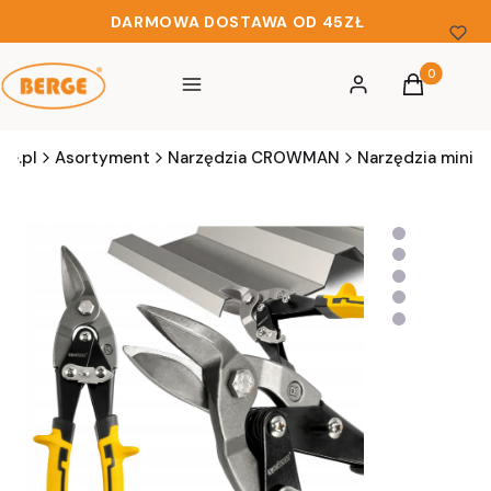
DARMOWA DOSTAWA OD 45ZŁ
Produkty w 
Menu
Zaloguj się
Koszyk
ge.pl
Asortyment
Narzędzia CROWMAN
Narzędzia mini