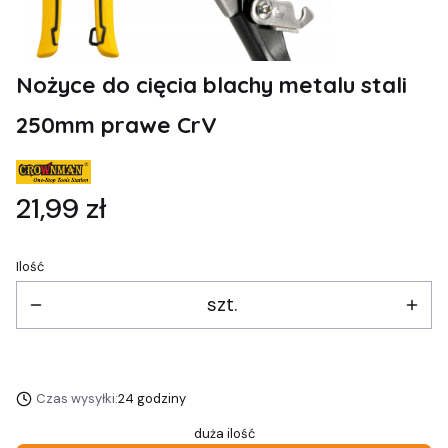
Nożyce do cięcia blachy metalu stali
250mm prawe CrV
Cena
21,99 zł
Ilość
szt.
Czas wysyłki:
24 godziny
duża ilość