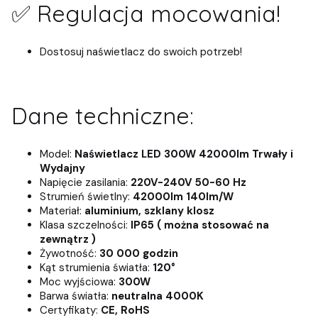
✅ Regulacja mocowania!
Dostosuj naświetlacz do swoich potrzeb!
Dane techniczne:
Model:
Naświetlacz LED 300W 42000lm Trwały i
Wydajny
Napięcie zasilania:
220V-240V 50-60 Hz
Strumień świetlny:
42000lm 140lm/W
Materiał:
aluminium, szklany klosz
Klasa szczelności:
IP65 ( można stosować na
zewnątrz )
Żywotność:
30 000 godzin
Kąt strumienia światła:
120°
Moc wyjściowa:
300W
Barwa światła:
neutralna 4000K
Certyfikaty:
CE, RoHS