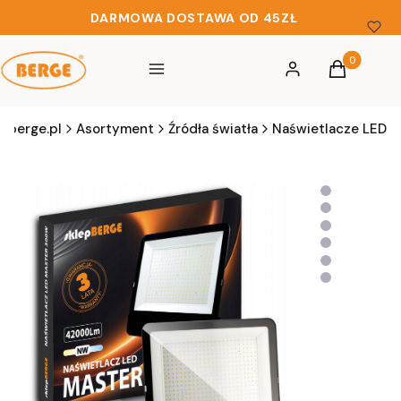
DARMOWA DOSTAWA OD 45ZŁ
Produkty w 
Menu
Zaloguj się
Koszyk
berge.pl
Asortyment
Źródła światła
Naświetlacze LED