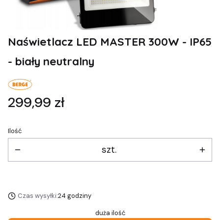
Naświetlacz LED MASTER 300W - IP65
- biały neutralny
Cena
299,99 zł
Ilość
szt.
Czas wysyłki:
24 godziny
duża ilość