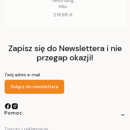
neutralny
Milio
Cena
219,99 zł
Zapisz się do Newslettera i nie
przegap okazji!
Twój adres e-mail
Dołącz do newslettera
Linki w stopce
Pomoc
Zwroty i reklamacje