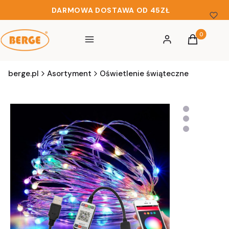
DARMOWA DOSTAWA OD 45ZŁ
Produkty w 
Menu
Zaloguj się
Koszyk
berge.pl
Asortyment
Oświetlenie świąteczne