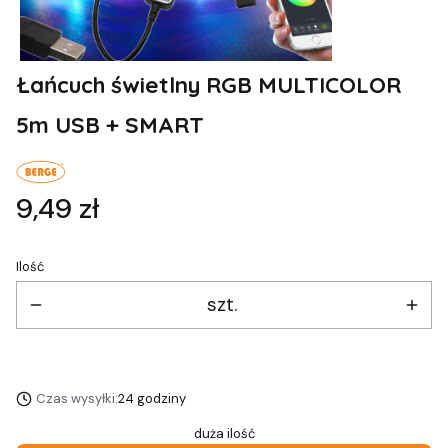
Łańcuch świetlny RGB MULTICOLOR
5m USB + SMART
Cena
9,49 zł
Ilość
szt.
Czas wysyłki:
24 godziny
duża ilość