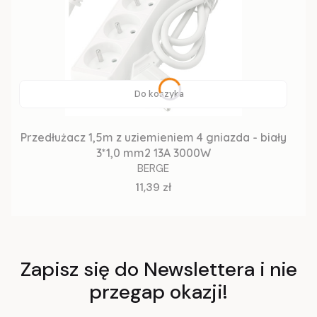
Do koszyka
Przedłużacz 1,5m z uziemieniem 4 gniazda - biały
3*1,0 mm2 13A 3000W
BERGE
Cena
11,39 zł
Zapisz się do Newslettera i nie
przegap okazji!