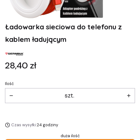
Ładowarka sieciowa do telefonu z
kablem ładującym
Cena
28,40 zł
Ilość
szt.
Czas wysyłki:
24 godziny
duża ilość