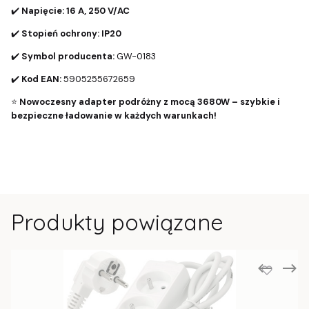
✔️
Napięcie:
16 A, 250 V/AC
✔️
Stopień ochrony:
IP20
✔️
Symbol producenta:
GW-0183
✔️
Kod EAN:
5905255672659
⭐
Nowoczesny adapter podróżny z mocą 3680W – szybkie i
bezpieczne ładowanie w każdych warunkach!
Produkty powiązane