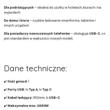
Dla podróżujących
– idealna do użytku w hotelach, biurach i na
wyjazdach.
Do domu i biura
– szybkie ładowanie smartfonów, tabletów i
innych urządzeń.
Dla posiadaczy nowoczesnych telefonów
– obsługuje
USB-C
, co
jest standardem w większości nowych modeli.
Dane techniczne:
✔️
Ilość gniazd:
1
✔️
Porty USB:
1x
Typ A
, 1x
Typ C
✔️
Kabel ładujący:
850mm, 1x
USB-C
✔️
Maksymalna moc:
3680W