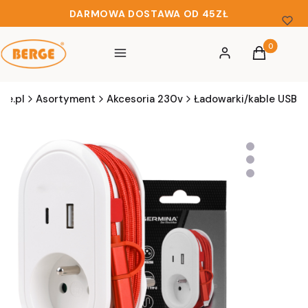
DARMOWA DOSTAWA OD 45ZŁ
Produkty w 
Menu
Zaloguj się
Koszyk
ge.pl
Asortyment
Akcesoria 230v
Ładowarki/kable USB