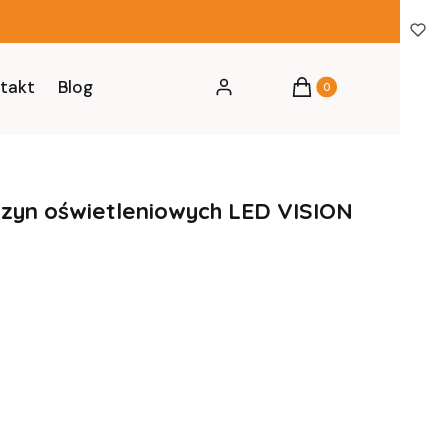
Produkty w koszyku: 0
takt
Blog
Zaloguj się
Koszyk
szyn oświetleniowych LED VISION