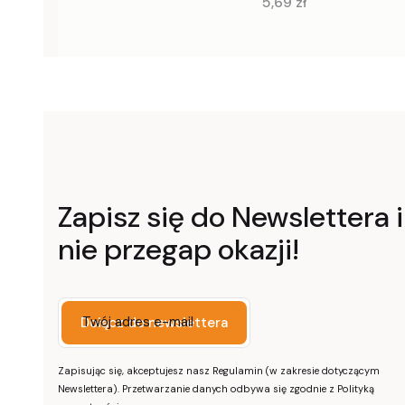
Cena
5,69 zł
Zapisz się do Newslettera i
nie przegap okazji!
Twój adres e-mail
Dołącz do newslettera
Zapisując się, akceptujesz nasz Regulamin (w zakresie dotyczącym
Newslettera). Przetwarzanie danych odbywa się zgodnie z Polityką