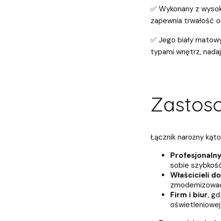
✅ Wykonany z wysokie
zapewnia trwałość o
✅ Jego biały matowy
typami wnętrz, nada
Zastos
Łącznik narożny kątow
Profesjonalny
sobie szybkoś
Właścicieli d
zmodernizować
Firm i biur
, gd
oświetleniowej