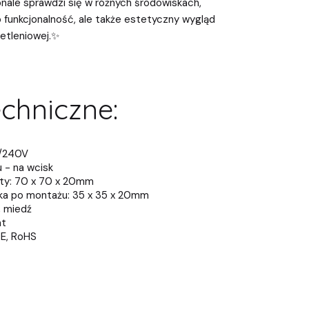
nale sprawdzi się w różnych środowiskach,
o funkcjonalność, ale także estetyczny wygląd
ietleniowej.✨
chniczne:
0/240V
 - na wcisk
ity: 70 x 70 x 20mm
ika po montażu: 35 x 35 x 20mm
, miedź
at
CE, RoHS