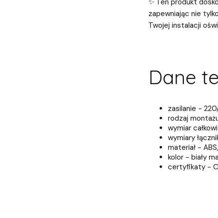
✨ Ten produkt dosko
zapewniając nie tylk
Twojej instalacji ośw
Dane te
zasilanie - 22
rodzaj montażu
wymiar całkow
wymiary łączn
materiał - ABS
kolor - biały m
certyfikaty - 