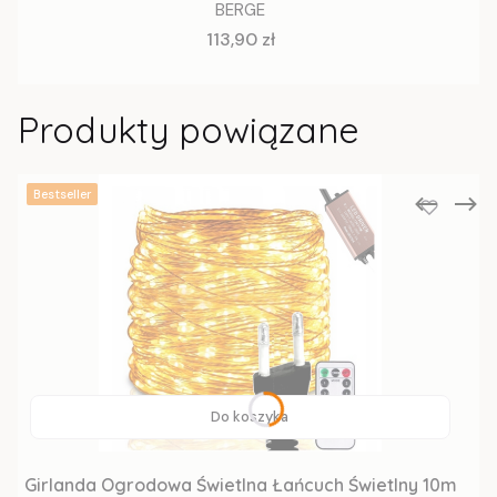
BERGE
Cena
113,90 zł
Produkty powiązane
Bestseller
Do koszyka
Girlanda Ogrodowa Świetlna Łańcuch Świetlny 10m