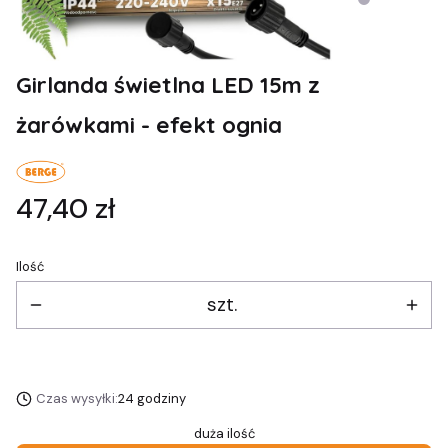
Girlanda świetlna LED 15m z
żarówkami - efekt ognia
Cena
47,40 zł
Ilość
szt.
Czas wysyłki:
24 godziny
duża ilość