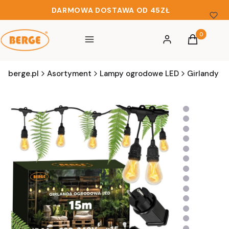
DARMOWA DOSTAWA OD 45ZŁ
Produkty w 
Menu
Zaloguj się
Koszyk
berge.pl
Asortyment
Lampy ogrodowe LED
Girlandy