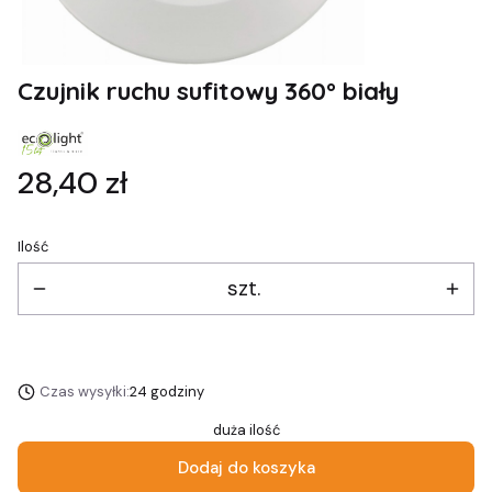
Czujnik ruchu sufitowy 360° biały
Cena
28,40 zł
Ilość
szt.
Czas wysyłki:
24 godziny
duża ilość
Dodaj do koszyka