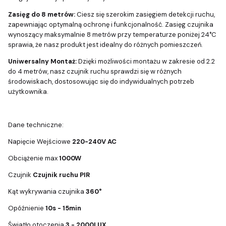
Zasięg do 8 metrów:
Ciesz się szerokim zasięgiem detekcji ruchu,
zapewniając optymalną ochronę i funkcjonalność. Zasięg czujnika
wynoszący maksymalnie 8 metrów przy temperaturze poniżej 24°C
sprawia, że nasz produkt jest idealny do różnych pomieszczeń.
Uniwersalny Montaż:
Dzięki możliwości montażu w zakresie od 2.2
do 4 metrów, nasz czujnik ruchu sprawdzi się w różnych
środowiskach, dostosowując się do indywidualnych potrzeb
użytkownika.
Dane techniczne:
Napięcie Wejściowe
220-240V AC
Obciążenie max
1000W
Czujnik
Czujnik ruchu PIR
Kąt wykrywania czujnika
360°
Opóźnienie
10s - 15min
Światło otoczenia
3 - 2000LUX