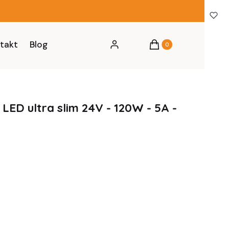
Produkty w koszyku: 0
takt
Blog
Zaloguj się
Koszyk
LED ultra slim 24V - 120W - 5A -