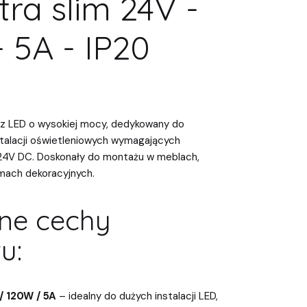
tra slim 24V -
 5A - IP20
acz LED o wysokiej mocy, dedykowany do
alacji oświetleniowych wymagających
 24V DC. Doskonały do montażu w meblach,
mach dekoracyjnych.
ne cechy
u:
/ 120W / 5A
– idealny do dużych instalacji LED,