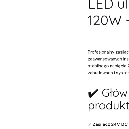
LED ul
120W -
Profesjonalny zasil
zaawansowanych inst
stabilnego napięcia
zabudowach i syste
✔️ Głów
produkt
✅
Zasilacz 24V DC 