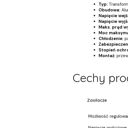
Typ:
Transform
Obudowa:
Alu
Napięcie wejś
Napięcie wyjś
Maks. prąd w
Moc maksyma
Chłodzenie:
pa
Zabezpieczen
Stopień ochr
Montaż:
przew
Cechy pro
Zasilacze
Możliwość regulowan
Napięcie wyjściowe