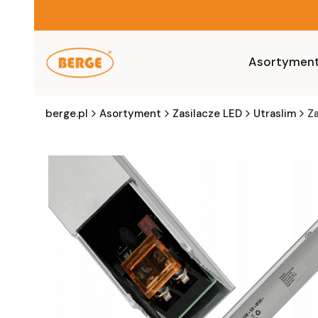
Asortymen
berge.pl
Asortyment
Zasilacze LED
Utraslim
Za