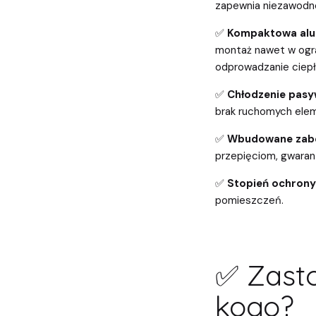
zapewnia niezawodne 
✅
Kompaktowa alum
montaż nawet w ogra
odprowadzanie ciepł
✅
Chłodzenie pasy
brak ruchomych ele
✅
Wbudowane zabe
przepięciom, gwaran
✅
Stopień ochrony
pomieszczeń.
✅ Zasto
kogo?