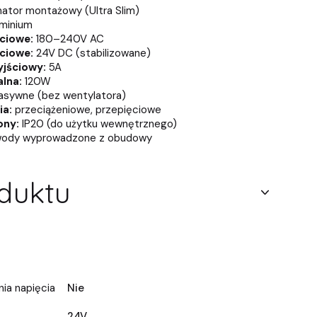
ator montażowy (Ultra Slim)
minium
ciowe:
180–240V AC
ciowe:
24V DC (stabilizowane)
yjściowy:
5A
lna:
120W
sywne (bez wentylatora)
ia:
przeciążeniowe, przepięciowe
ony:
IP20 (do użytku wewnętrznego)
ody wyprowadzone z obudowy
duktu
ia napięcia
Nie
24V