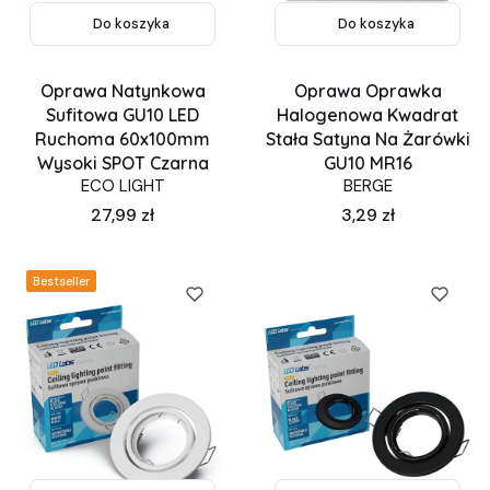
Do koszyka
Do koszyka
Oprawa Natynkowa
Oprawa Oprawka
Sufitowa GU10 LED
Halogenowa Kwadrat
Ruchoma 60x100mm
Stała Satyna Na Żarówki
Wysoki SPOT Czarna
GU10 MR16
ECO LIGHT
BERGE
Cena
Cena
27,99 zł
3,29 zł
Bestseller