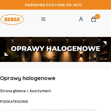
DARMOWA DOSTAWA OD 45ZŁ
Produkty w 
Menu
Zaloguj się
Koszyk
Oprawy halogenowe
Strona główna
Asortyment
PODKATEGORIE