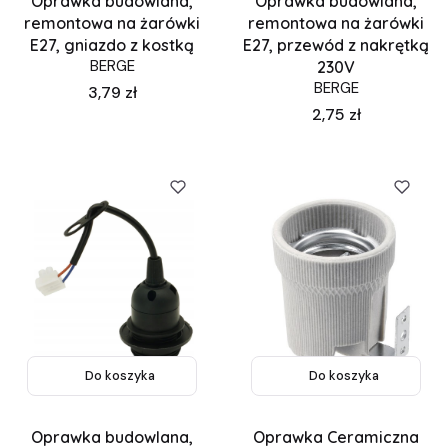
Oprawka budowlana,
Oprawka budowlana,
remontowa na żarówki
remontowa na żarówki
E27, gniazdo z kostką
E27, przewód z nakrętką
BERGE
230V
BERGE
Cena
3,79 zł
Cena
2,75 zł
Do koszyka
Do koszyka
Oprawka budowlana,
Oprawka Ceramiczna