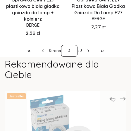
plastikowa biała gładka
Plastikowa Biała Gładka
gniazdo do lamp +
Gniazdo Do Lamp E27
BERGE
kołnierz
BERGE
Cena
2,27 zł
Cena
2,56 zł
Strona
z 3
Wróć do pierwszej strony z produktami
Przejdź do ostat
Rekomendowane dla
Ciebie
Bestseller