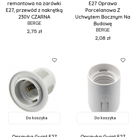
remontowa na żarówki
E27 Oprawa
E27, przewód z nakrętką
Porcelanowa Z
230V CZARNA
Uchwytem Bocznym Na
BERGE
Budowę
BERGE
Cena
2,75 zł
Cena
2,08 zł
Do koszyka
Do koszyka
Oprawka Gwint E27
Oprawka Gwint E27