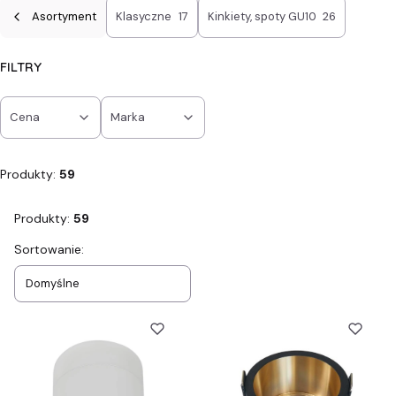
Asortyment
Klasyczne
17
Kinkiety, spoty GU10
26
FILTRY
Cena
Marka
Koniec filtrów
Produkty:
59
Produkty:
59
Lista produktów
Sortowanie:
Domyślne