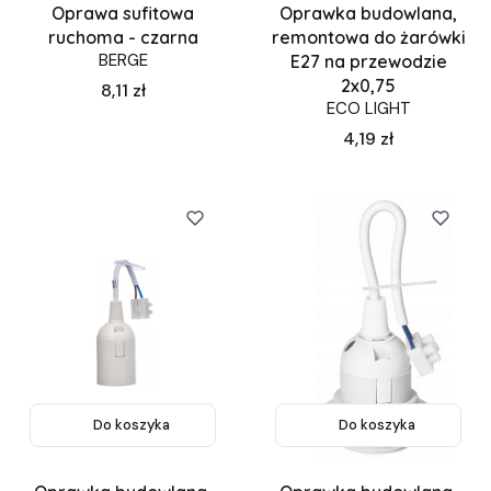
Oprawa sufitowa
Oprawka budowlana,
ruchoma - czarna
remontowa do żarówki
BERGE
E27 na przewodzie
2x0,75
Cena
8,11 zł
ECO LIGHT
Cena
4,19 zł
Do koszyka
Do koszyka