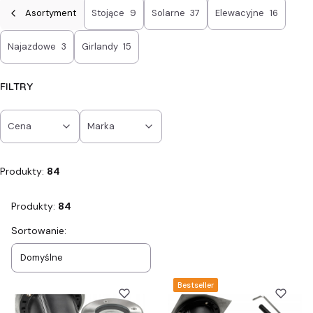
Asortyment
Stojące
9
Solarne
37
Elewacyjne
16
Najazdowe
3
Girlandy
15
FILTRY
Cena
Marka
Koniec filtrów
Produkty:
84
Produkty:
84
Lista produktów
Sortowanie:
Domyślne
Bestseller