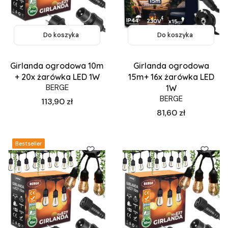
Do koszyka
Do koszyka
Girlanda ogrodowa 10m
Girlanda ogrodowa
+ 20x żarówka LED 1W
15m+ 16x żarówka LED
BERGE
1W
BERGE
Cena
113,90 zł
Cena
81,60 zł
Bestseller