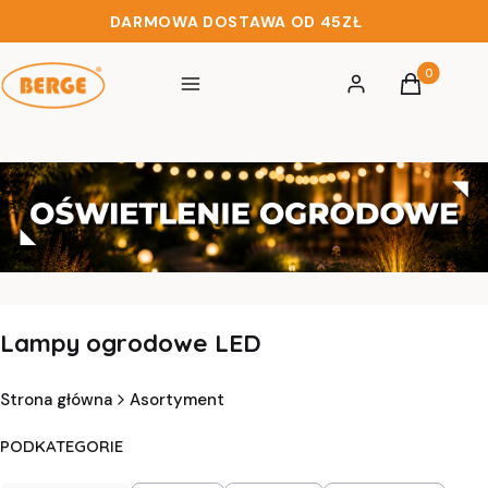
DARMOWA DOSTAWA OD 45ZŁ
Produkty w 
Menu
Zaloguj się
Koszyk
Lampy ogrodowe LED
Strona główna
Asortyment
PODKATEGORIE