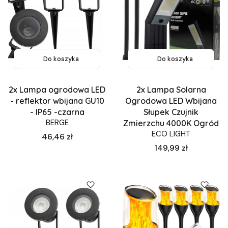
Do koszyka
Do koszyka
2x Lampa ogrodowa LED
2x Lampa Solarna
- reflektor wbijana GU10
Ogrodowa LED Wbijana
- IP65 -czarna
Słupek Czujnik
BERGE
Zmierzchu 4000K Ogród
ECO LIGHT
Cena
46,46 zł
Cena
149,99 zł