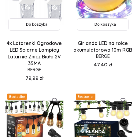
Do koszyka
Do koszyka
4x Latarenki Ogrodowe
Girlanda LED na rolce
LED Solarne Lampioy
akumulatorowa 10m RGB
BERGE
Latarnie Znicz Biała 2V
35MA
Cena
47,40 zł
BERGE
Cena
79,99 zł
Bestseller
Bestseller