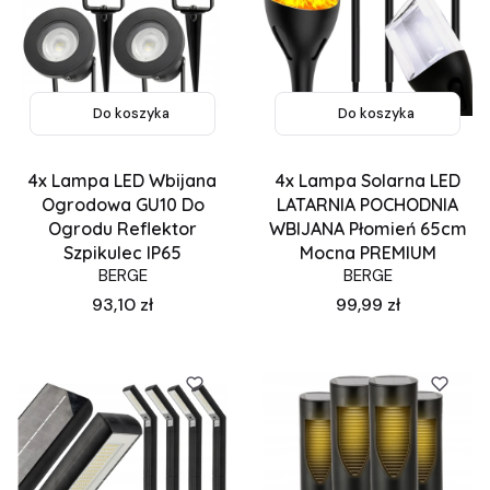
Do koszyka
Do koszyka
4x Lampa LED Wbijana
4x Lampa Solarna LED
Ogrodowa GU10 Do
LATARNIA POCHODNIA
Ogrodu Reflektor
WBIJANA Płomień 65cm
Szpikulec IP65
Mocna PREMIUM
BERGE
BERGE
Cena
Cena
93,10 zł
99,99 zł