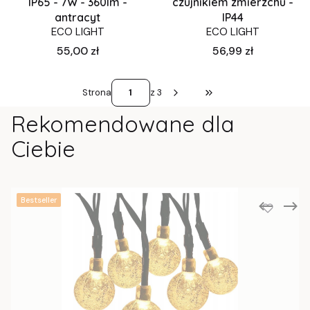
IP65 - 7W - 360lm -
czujnikiem zmierzchu -
antracyt
IP44
ECO LIGHT
ECO LIGHT
Cena
Cena
55,00 zł
56,99 zł
Strona
z 3
Przejdź do ostatniej st
Rekomendowane dla
Ciebie
Bestseller