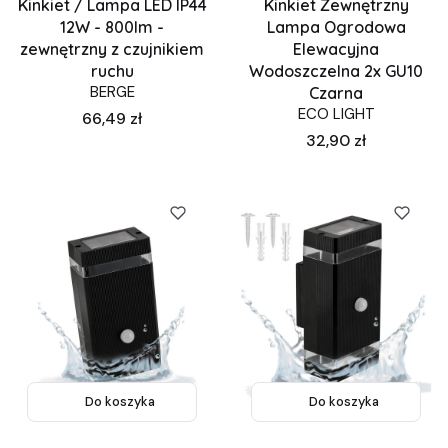
Kinkiet / Lampa LED IP44
Kinkiet Zewnętrzny
12W - 800lm -
Lampa Ogrodowa
zewnętrzny z czujnikiem
Elewacyjna
ruchu
Wodoszczelna 2x GU10
BERGE
Czarna
ECO LIGHT
Cena
66,49 zł
Cena
32,90 zł
Do koszyka
Do koszyka