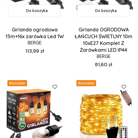
Do koszyka
Do koszyka
Girlanda ogrodowa
Girlanda OGRODOWA
15m+16x żarówka Led 1W
ŁAŃCUCH ŚWIETLNY 10m
BERGE
10xE27 Komplet Z
Żarówkami LED IP44
Cena
113,99 zł
BERGE
Cena
81,60 zł
Bestseller
Bestseller