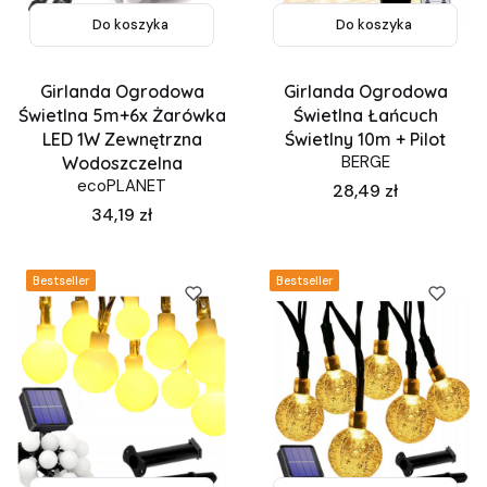
Do koszyka
Do koszyka
Girlanda Ogrodowa
Girlanda Ogrodowa
Świetlna 5m+6x Żarówka
Świetlna Łańcuch
LED 1W Zewnętrzna
Świetlny 10m + Pilot
BERGE
Wodoszczelna
ecoPLANET
Cena
28,49 zł
Cena
34,19 zł
Bestseller
Bestseller