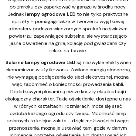
po zmroku czy zaparkować w garażu w środku nocy.
Jednak
lampy ogrodowe LED
to nie tylko praktyczne
sprzęty – pomagają także w tworzeniu wyjątkowej
atmosfery podczas wieczornych spotkań na świeżym
powietrzu, zapewniające subtelne, ale wystarczająco
jasne oświetlenie na grilla, kolację pod gwiazdami czy
relaks na tarasie.
Solarne lampy ogrodowe LED
są niezwykle efektywne i
ekonomiczne w użytkowaniu. Zasilane energią słoneczną,
nie wymagają podłączenia do sieci elektrycznej, można
więc zapomnieć o konieczności prowadzenia kabli.
Dodatkowymi plusami są niższe koszty eksploatacji i
ekologiczny charakter. Takie oświetlenie, dostępne u nas
w różnych kształtach i rozmiarach, może się stać
ozdobą każdego ogrodu czy tarasu. Mobilność lamp
solarnych to kolejna zaleta – dzięki możliwości łatwego
przenoszenia, można je ustawiać tam, gdzie w danym
momencie potrzeba oświetlenia, lub dostosować ich