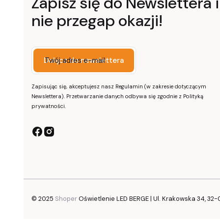
Zapisz się do Newslettera i
nie przegap okazji!
Twój adres e-mail
Dołącz do newslettera
Zapisując się, akceptujesz nasz Regulamin (w zakresie dotyczącym
Newslettera). Przetwarzanie danych odbywa się zgodnie z Polityką
prywatności.
© 2025
Shoper
Oświetlenie LED BERGE | Ul. Krakowska 34, 32-