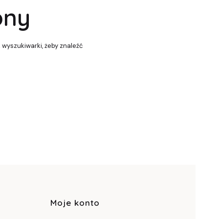
pny
z wyszukiwarki, żeby znaleźć
pce
Moje konto