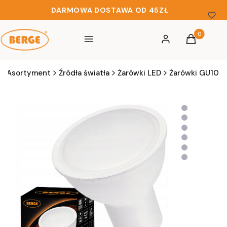
DARMOWA DOSTAWA OD 45ZŁ
Produkty w 
Menu
Zaloguj się
Koszyk
Asortyment
Źródła światła
Żarówki LED
Żarówki GU10