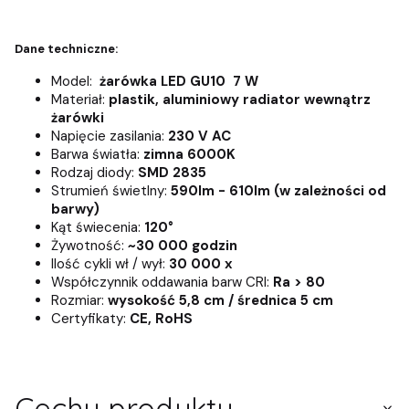
Dane techniczne:
Model:
żarówka LED GU10 7 W
Materiał:
plastik, aluminiowy radiator wewnątrz
żarówki
Napięcie zasilania:
230 V AC
Barwa światła:
zimna 6000K
Rodzaj diody:
SMD 2835
Strumień świetlny:
590lm - 610lm (w zależności od
barwy)
Kąt świecenia:
120°
Żywotność:
~30 000 godzin
Ilość cykli wł / wył:
30 000 x
Współczynnik oddawania barw CRI:
Ra > 80
Rozmiar:
wysokość 5,8 cm / średnica 5 cm
Certyfikaty:
CE, RoHS
Cechy produktu