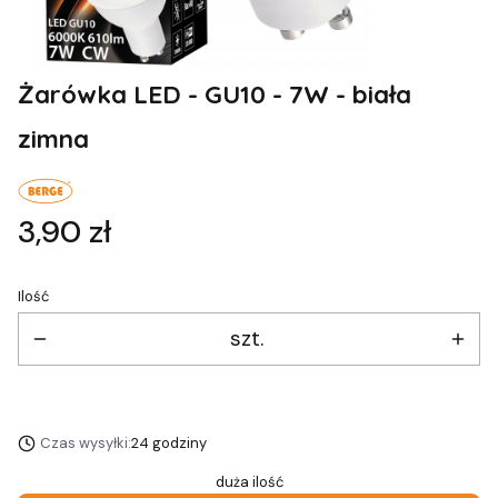
Żarówka LED - GU10 - 7W - biała
zimna
Cena
3,90 zł
Ilość
szt.
Czas wysyłki:
24 godziny
duża ilość