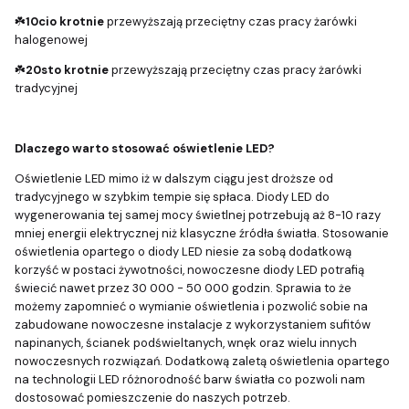
☘️
10cio krotnie
przewyższają przeciętny czas pracy żarówki
halogenowej
☘️
20sto krotnie
przewyższają przeciętny czas pracy żarówki
tradycyjnej
Dlaczego warto stosować oświetlenie LED?
Oświetlenie LED mimo iż w dalszym ciągu jest droższe od
tradycyjnego w szybkim tempie się spłaca. Diody LED do
wygenerowania tej samej mocy świetlnej potrzebują aż 8-10 razy
mniej energii elektrycznej niż klasyczne źródła światła. Stosowanie
oświetlenia opartego o diody LED niesie za sobą dodatkową
korzyść w postaci żywotności, nowoczesne diody LED potrafią
świecić nawet przez 30 000 - 50 000 godzin. Sprawia to że
możemy zapomnieć o wymianie oświetlenia i pozwolić sobie na
zabudowane nowoczesne instalacje z wykorzystaniem sufitów
napinanych, ścianek podświeltanych, wnęk oraz wielu innych
nowoczesnych rozwiązań. Dodatkową zaletą oświetlenia opartego
na technologii LED różnorodność barw światła co pozwoli nam
dostosować pomieszczenie do naszych potrzeb.