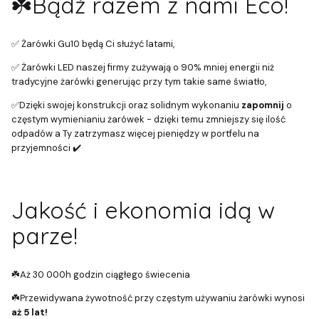
☘️Bądź razem z nami Eco!
✅ Żarówki Gu10 będą Ci służyć latami,
✅ Żarówki LED naszej firmy zużywają o 90% mniej energii niż
tradycyjne żarówki generując przy tym takie same światło,
✅Dzięki swojej konstrukcji oraz solidnym wykonaniu
zapomnij
o
częstym wymienianiu żarówek - dzięki temu zmniejszy się ilość
odpadów a Ty zatrzymasz więcej pieniędzy w portfelu na
przyjemności ✔️
Jakość i ekonomia idą w
parze!
☘️Aż 30 000h godzin ciągłego świecenia
☘️Przewidywana żywotność przy częstym używaniu żarówki wynosi
aż 5 lat!