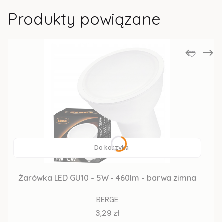
Produkty powiązane
Do koszyka
Żarówka LED GU10 - 5W - 460lm - barwa zimna
BERGE
Cena
3,29 zł