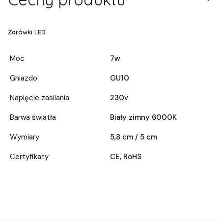
Żarówki LED
Moc
7w
Gniazdo
GU10
Napięcie zasilania
230v
Barwa światła
Biały zimny 6000K
Wymiary
5,8 cm / 5 cm
Certyfikaty
CE, RoHS