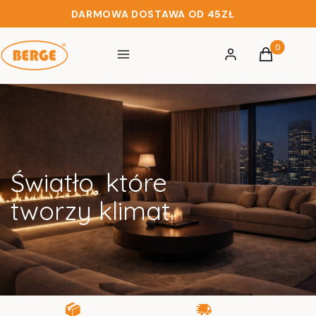
DARMOWA DOSTAWA OD 45ZŁ
Produkty w 
Menu
Zaloguj się
Koszyk
Światło, które
tworzy klimat.