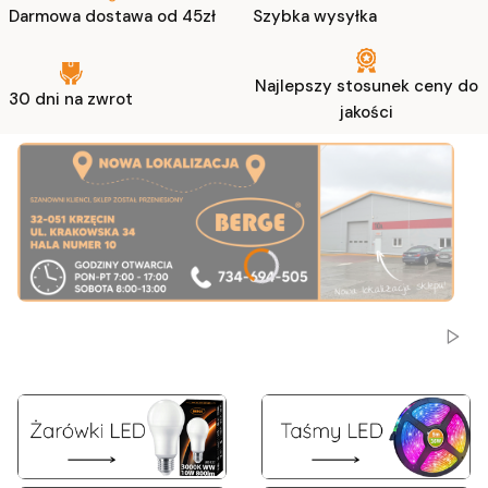
Darmowa dostawa od 45zł
Szybka wysyłka
Najlepszy stosunek ceny do
30 dni na zwrot
jakości
Naciśnij Enter lub spację, aby otworzyć stronę.
Naciśnij Enter lub spację, aby otworzyć stronę.
Naciśnij Enter lub spację, aby otworzyć stronę.
Włącz