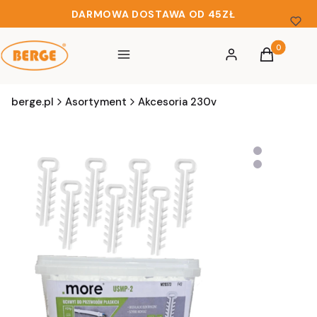
DARMOWA DOSTAWA OD 45ZŁ
Produkty w 
Menu
Zaloguj się
Koszyk
berge.pl
Asortyment
Akcesoria 230v