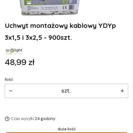
Uchwyt montażowy kablowy YDYp
3x1,5 i 3x2,5 - 900szt.
Cena
48,99 zł
Ilość
szt.
Czas wysyłki:
24 godziny
duża ilość