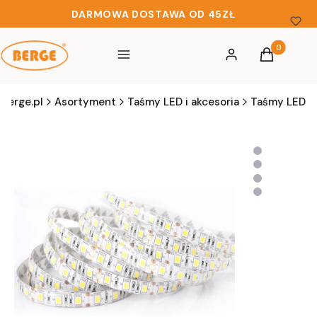
DARMOWA DOSTAWA OD 45ZŁ
Produkty w 
Menu
Zaloguj się
Koszyk
berge.pl
Asortyment
Taśmy LED i akcesoria
Taśmy LED