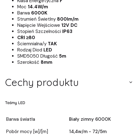
Klasa Energetyczna
F
Moc
14.4W/m
Barwa
6000K
Strumień Świetlny
800lm/m
Napięcie Wejściowe
12V DC
Stopień Szczelności
IP63
CRI ≥80
Ściemnialna/y
TAK
Rodzaj Diod
LED
SMD5050 Długość
5m
Szerokość
8mm
Cechy produktu
Taśmy LED
Barwa światła
Biały zimny 6000K
Pobór mocy [w]/[m]
14,4w/m - 72/5m