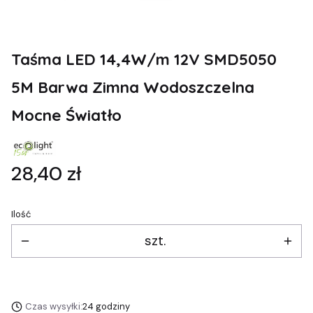
Taśma LED 14,4W/m 12V SMD5050
5M Barwa Zimna Wodoszczelna
Mocne Światło
Cena
28,40 zł
Ilość
szt.
Czas wysyłki:
24 godziny