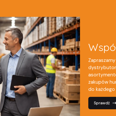
Wspó
Zapraszamy 
dystrybuto
asortymente
zakupów hur
do każdego 
Sprawdź