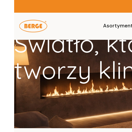
Asortymen
Światło, kt
tworzy kli