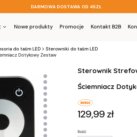
DARMOWA DOSTAWA OD 45ZŁ
t
Nowe produkty
Promocje
Kontakt B2B
Kon
esoria do taśm LED
Sterowniki do taśm LED
iemniacz Dotykowy Zestaw
Sterownik Stref
Ściemniacz Doty
Cena
129,99 zł
Ilość