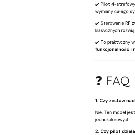
✔️ Pilot 4-strefow
wymiany całego s
✔️ Sterowanie RF z
klasycznych rozwiąz
✔️ To praktyczny w
funkcjonalność i
❓ FAQ
1. Czy zestaw na
Nie. Ten model je
jednokolorowych.
2. Czy pilot dział