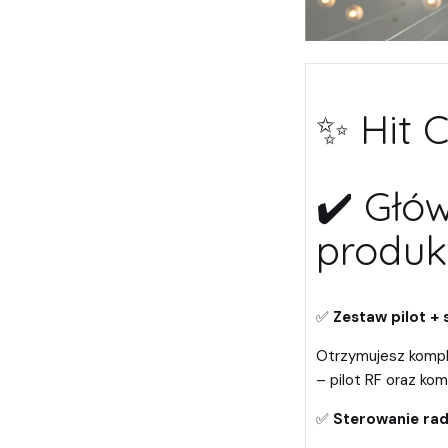
✨ Hit 
✔️ Głó
produk
✅
Zestaw pilot +
Otrzymujesz kompl
– pilot RF oraz kom
✅
Sterowanie rad