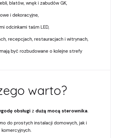
bli, blatów, wnęk i zabudów GK,
towe i dekoracyjne,
mi odcinkami taśm LED,
ach, recepcjach, restauracjach i witrynach,
e mają być rozbudowane o kolejne strefy
zego warto?
godę obsługi
z
dużą mocą sterownika
.
no do prostych instalacji domowych, jak i
i komercyjnych.