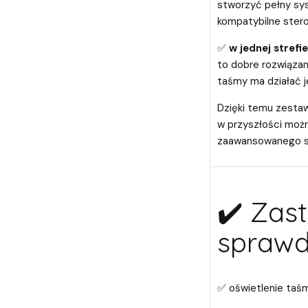
stworzyć pełny sys
kompatybilne stero
✅
w jednej strefi
to dobre rozwiązani
taśmy ma działać 
Dzięki temu zestaw
w przyszłości moż
zaawansowanego s
✔️ Zas
sprawdz
✅ oświetlenie taśm 