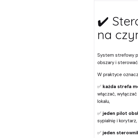
✔️ Ster
na czy
System strefowy po
obszary i sterować
W praktyce oznacza
✅
każda strefa mo
włączać, wyłączać 
lokalu,
✅
jeden pilot obs
sypialnię i korytarz,
✅
jeden sterownik