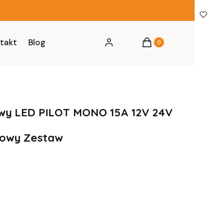
Produkty w koszyku: 0
takt
Blog
Zaloguj się
Koszyk
owy LED PILOT MONO 15A 12V 24V
kowy Zestaw