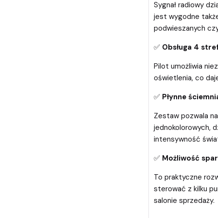
Sygnał radiowy dzia
jest wygodne takż
podwieszanych czy 
✅
Obsługa 4 stre
Pilot umożliwia ni
oświetlenia, co daj
✅
Płynne ściemni
Zestaw pozwala na
jednokolorowych, 
intensywność świat
✅
Możliwość spar
To praktyczne rozw
sterować z kilku pu
salonie sprzedaży.