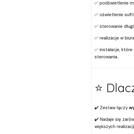
✅ podświetlenie me
✅ oświetlenie sufi
✅ sterowanie długi
✅ realizacje w biur
✅ instalacje, któr
sterowania.
⭐ Dlac
✔️ Zestaw łączy
wy
✔️ Nadaje się zarów
większych realizacj