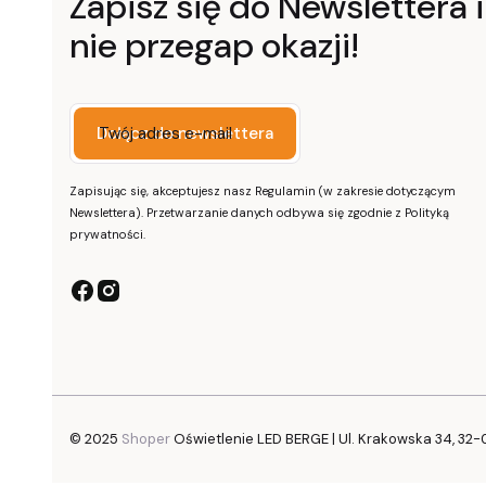
Zapisz się do Newslettera i
nie przegap okazji!
Twój adres e-mail
Dołącz do newslettera
Zapisując się, akceptujesz nasz Regulamin (w zakresie dotyczącym
Newslettera). Przetwarzanie danych odbywa się zgodnie z Polityką
prywatności.
© 2025
Shoper
Oświetlenie LED BERGE | Ul. Krakowska 34, 32-