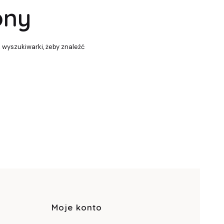
pny
z wyszukiwarki, żeby znaleźć
pce
Moje konto