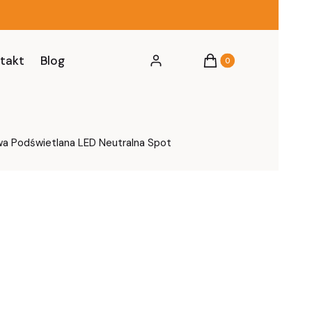
Produkty w koszyku: 0
takt
Blog
Zaloguj się
Koszyk
a Podświetlana LED Neutralna Spot