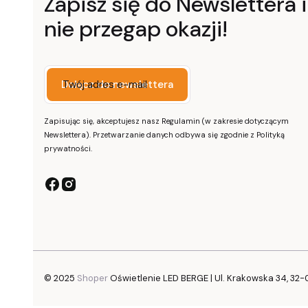
Zapisz się do Newslettera i
nie przegap okazji!
Twój adres e-mail
Dołącz do newslettera
Zapisując się, akceptujesz nasz Regulamin (w zakresie dotyczącym
Newslettera). Przetwarzanie danych odbywa się zgodnie z Polityką
prywatności.
© 2025
Shoper
Oświetlenie LED BERGE | Ul. Krakowska 34, 32-