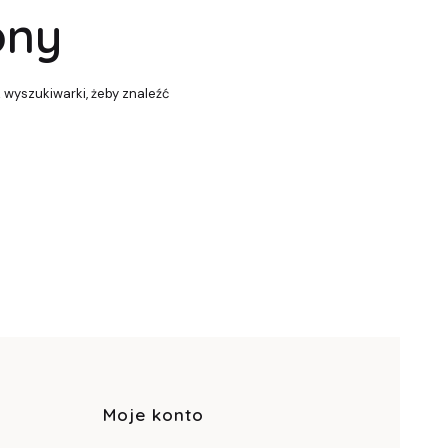
pny
z wyszukiwarki, żeby znaleźć
pce
Moje konto