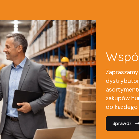
Wspó
Zapraszamy 
dystrybuto
asortymente
zakupów hur
do każdego 
Sprawdź