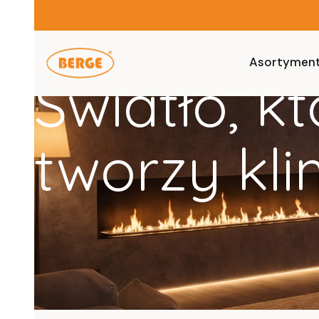
Asortymen
Światło, kt
tworzy kli