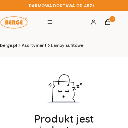
DARMOWA DOSTAWA OD 45ZŁ
Produkty w 
Menu
Zaloguj się
Koszyk
berge.pl
Asortyment
Lampy sufitowe
Produkt jest