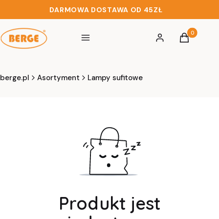
DARMOWA DOSTAWA OD 45ZŁ
Produkty w 
Menu
Zaloguj się
Koszyk
berge.pl
Asortyment
Lampy sufitowe
Produkt jest