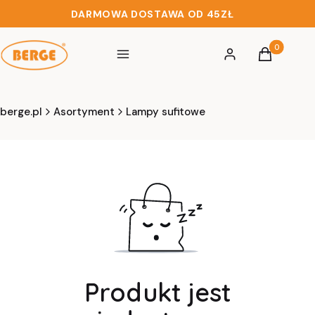
DARMOWA DOSTAWA OD 45ZŁ
Produkty w 
Menu
Zaloguj się
Koszyk
berge.pl
Asortyment
Lampy sufitowe
Produkt jest