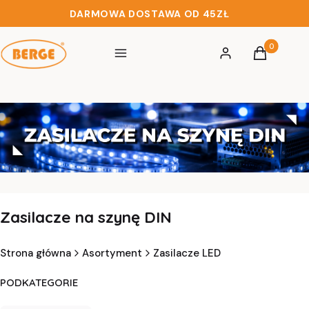
DARMOWA DOSTAWA OD 45ZŁ
Produkty w 
Menu
Zaloguj się
Koszyk
Zasilacze na szynę DIN
Strona główna
Asortyment
Zasilacze LED
PODKATEGORIE