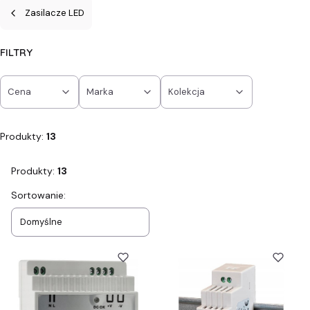
Zasilacze LED
FILTRY
Cena
Marka
Kolekcja
Koniec filtrów
Produkty:
13
Produkty:
13
Lista produktów
Sortowanie:
Domyślne