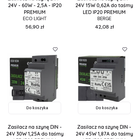
24V - 60W - 2,5A - IP20
24V 15W 0,62A do taśmy
PREMIUM
LED IP20 PREMIUM
ECO LIGHT
BERGE
Cena
Cena
56,90 zł
42,08 zł
Do koszyka
Do koszyka
Zasilacz na szynę DIN -
Zasilacz na szynę DIN -
24V 30W 1,25A do taśmy
24V 45W 1,87A do taśmy