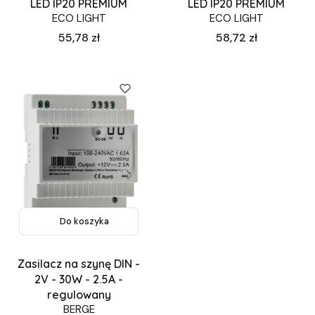
LED IP20 PREMIUM
LED IP20 PREMIUM
ECO LIGHT
ECO LIGHT
Cena
Cena
55,78 zł
58,72 zł
Do koszyka
Zasilacz na szynę DIN -
2V - 30W - 2.5A -
regulowany
BERGE