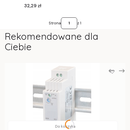
Cena
32,29 zł
Strona
z 1
Rekomendowane dla
Ciebie
Do koszyka